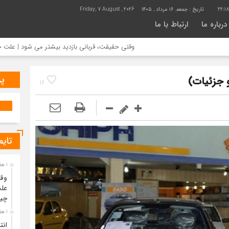
22:18
تاریخ :
جمعه, ۱۶ مرداد , ۱۴۰۵
Friday, 7 August , 2026
درباره ما
ارتباط با ما
وقتی حقیقت، قربانی بازدید بیشتر می شود | علت جمع آوری خا
پر
16
تایم
1 هفته قبل
وقت
علت
چی
1 هفته قبل
انت