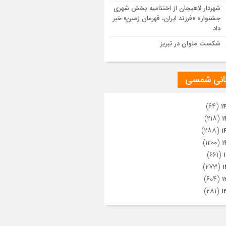
ویری از تراکم جمعیت حاضر در میدان
شهردار لاهیجان از اختتامیه بخش شهری
هالعشرین نجف اشرف
جشنواره «فرزند ایران، قهرمان زمین» خبر
داد
شکست ملوان در تبریز
گانی شمسی
(۶۴)
۱
(۲۱۸)
۱
(۲۸۸)
۱
(۱۲۰۰)
۱
(۶۶۱)
(۲۷۳)
۱
(۶۰۴)
۱
(۲۸۱)
۱