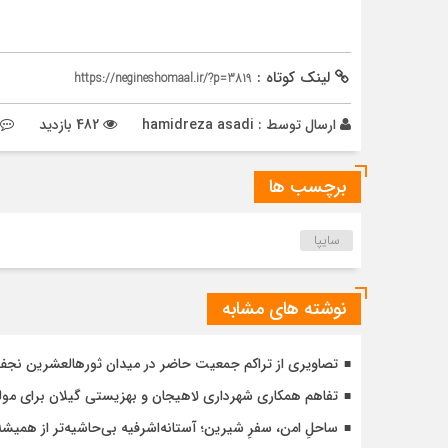
لینک کوتاه :
https://negineshomaal.ir/?p=3819
ارسال توسط :
hamidreza asadi
482 بازدید
برچسب ها
سایپا
نوشته های مشابه
تصاویری از تراکم جمعیت حاضر در میدان ثورهالعشرین نج
تفاهم همکاری شهرداری لاهیجان و بهزیستی گیلان برای مول
ساحلِ امن، سفرِ شیرین؛ آستانه‌اشرفیه بی‌حاشیه‌تر از همیشه