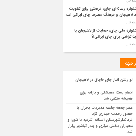
واره رسانه‌ای چای، فرصتی برای تقویت
د لاهیجان و فرهنگ مصرف چای ایرانی است
واره ملی چای، حمایت از لاهیجان یا
نه‌تراشی برای چای ایرانی!؟
ر مطهر رهبر شهید انقلاب در حرم مطهر
ی آرام گرفت
ر مهم
از طواف تهران، قم و عتبات… اینک سلامِ
لو رفتن انبار چای قاچاق در لاهیجان
 در آستان امام رئوف
ادغام بسته معیشتی و یارانه برای
ویر هوایی مراسم تشییع پیکر مطهر آقای
همیشه منتفی شد
د ایران – مشهد
عصر جمعه جلسه مدیریت بحران با
حضور رحمت حیدری نژاد
سم تشییع پیکر مطهر آقای شهید ایران –
فرماندارشهرستان آستانه اشرفیه با شورا و
هد
دهیاران بخش مرکزی و بندر کیاشهر برگزار
شد.