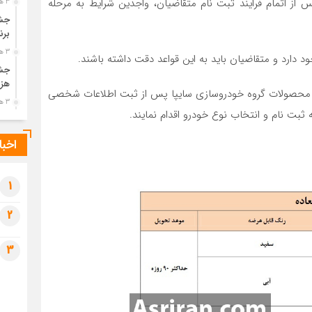
از اتمام فرایند ثبت نام متقاضیان، واجدین شرایط به مرحله
3 هفته قبل
جشن
برن
3 هفته قبل
 دارد و متقاضیان باید به این قواعد دقت داشته باشند.
جشن
هزی
نتی محصولات گروه خودروسازی سایپا پس از ثبت اطلاعات شخصی
3 هفته قبل
ثبت نام و انتخاب نوع خودرو اقدام نمایند.
پیک
رضو
اخبا
4 هفته قبل
پس 
آخر
1
4 هفته قبل
2
تصا
شهی
3
4 هفته قبل
مرا
مش
4 هفته قبل