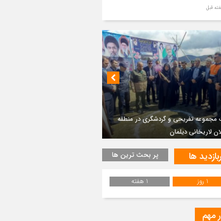
ر مطهر رهبر شهید انقلاب در حرم مطهر
ی آرام گرفت
از طواف تهران، قم و عتبات… اینک سلامِ
 در آستان امام رئوف
ویر هوایی مراسم تشییع پیکر مطهر آقای
د ایران – مشهد
 مجموعه تفریحی و گردشگری در منطقه
ان لاریخانی دیلمان
سم تشییع پیکر مطهر آقای شهید ایران –
هد
بازدید ها
پر بحث ترین ها
ویری از تراکم جمعیت حاضر در میدان
هالعشرین نجف اشرف
1 روز
1 هفته
یع پیکر رهبر شهید انقلاب در نجف اشرف
ر مهم