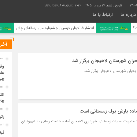
23:04
تاریخ :
شنبه, ۱۷ مرداد , ۱۴۰۵
Saturday, 8 August , 2026
درباره ما
ارتباط با ما
انتشار فراخوان دومین جشنواره ملی رسانه‌ای چای
آخری
1 هفته قبل
حران شهرستان لاهیجان برگزار شد
وقت
بحران شهرستان لاهیجان برگزار شد.
علت
چی
1 هفته قبل
انت
چا
1 هفته قبل
ماده بارش برف زمستانی است
رتب
د مدیریت عملیات زمستانی شهرداری لاهیجان آماده خدمت رسانی به شهروندان
2 هفته قبل
گیل