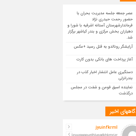
یع پیکر مطهر رهبر شهید انقلاب در مسجد
ران
عصر جمعه جلسه مدیریت بحران با
حضور رحمت حیدری نژاد
 یکپارچه در سوگ و حماسه؛ بدرقه باشکوه
فرماندارشهرستان آستانه اشرفیه با شورا و
م مجاهد
دهیاران بخش مرکزی و بندر کیاشهر برگزار
شد.
مدرسه نواب تا باغ وکیل؛ آغاز رفاقت ۷۰ ساله
آرایشگر رونالدو به قتل رسید +عکس
‌الله قربانی با رهبرشهید
آغاز پرداخت های بانکی بدون کارت
سم تشییع پیکر رهبر شهید در قم به پایان
دستگیری عامل انتشار اخبار کذب در
د
بندرانزلی
نماینده اسبق فومن و شفت در مجلس
درگذشت
اههای اخیر
jyuinfkrml
iljelzvuvpwgqurdhluspdkhkmrizr