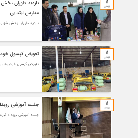
۱۱
بازدید داوران بخش ش
بهمن
مدارس ابتدایی
بازدید داوران بخش شهری ن
۱۱
تعویض کپسول خودروهای
بهمن
تعویض کپسول خودروهای گاز سو
۱۱
جلسه آموزشی رویداد 
بهمن
جلسه آموزشی رویداد فرزند
Nikita2881
آم
خدم
Very good