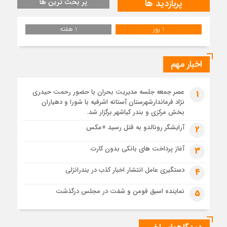
پربازدید ها
پر بحث ترین ها
تصاویری از تراکم جمعیت حاضر در میدان ثورهالعشرین نجف
اشرف
1 روز
1 هفته
1 ماه قبل
تشییع پیکر رهبر شهید انقلاب در نجف اشرف
1 ماه قبل
اخبار مهم
تشییع پیکر مطهر رهبر شهید انقلاب در مسجد جمکران
1 ماه قبل
عصر جمعه جلسه مدیریت بحران با حضور رحمت حیدری
1
قم، یکپارچه در سوگ و حماسه؛ بدرقه باشکوه امام مجاهد
نژاد فرماندارشهرستان آستانه اشرفیه با شورا و دهیاران
1 ماه قبل
بخش مرکزی و بندر کیاشهر برگزار شد.
مدرسه نواب تا باغ وکیل؛ آغاز رفاقت ۷۰ ساله آیت‌الله قربانی با
آرایشگر رونالدو به قتل رسید +عکس
2
رهبرشهید
1 ماه قبل
آغاز پرداخت های بانکی بدون کارت
3
مراسم تشییع پیکر رهبر شهید در قم به پایان رسید
دستگیری عامل انتشار اخبار کذب در بندرانزلی
4
نماینده اسبق فومن و شفت در مجلس درگذشت
5