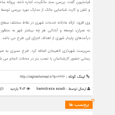
قیامتیون گفت: بررسی سند مالکیت، اجاره نامه، پروانه سا
و تلفن و کارت شناسایی مالک از مدارک مورد بررسی توسط 
وی افزود: ارائه عادلانه خدمات شهری در نقاط مختلف سطح 
به عمران، توسعه و آبادانی هر چه بیشتر شهر به منظو
درآمدهای پایدار شهری از اهداف اجرای این طرح می باشد.
سرپرست شهرداری لاهیجان اضافه کرد: طرح ممیزی به صور
رسانی حضور کارشناسان با نصب بنر در محلات انجام می ش
لینک کوتاه :
http://negineshomaal.ir/?p=2436
ارسال توسط :
hamidreza asadi
403 بازدید
برچسب ها