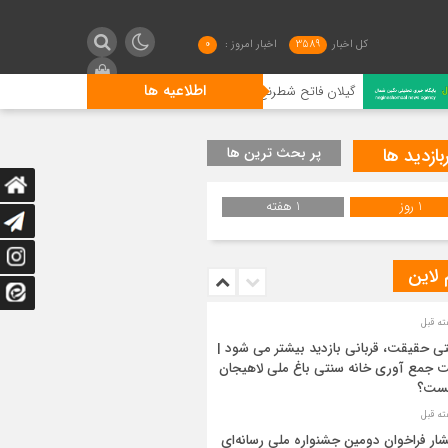
کل اخبار
3589
اخبار امروز :
0
اطلاعیه ها
گیلان فاتح شطرنج کشور و صاحب سه ملی‌پوش
چای فراتر ا
بازدید ها
پر بحث ترین ها
1 روز
1 هفته
 لاین
ی حقیقت، قربانی بازدید بیشتر می شود |
 جمع آوری خانه سنتی باغ ملی لاهیجان
ست؟
شار فراخوان دومین جشنواره ملی رسانه‌ای