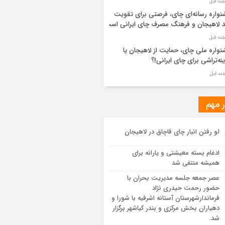
واره رسانه‌ای چای، فرصتی برای تقویت
د لاهیجان و فرهنگ مصرف چای ایرانی است
واره ملی چای، حمایت از لاهیجان یا
نه‌تراشی برای چای ایرانی!؟
ر مطهر رهبر شهید انقلاب در حرم مطهر
ی آرام گرفت
ر مهم
از طواف تهران، قم و عتبات… اینک سلامِ
لو رفتن انبار چای قاچاق در لاهیجان
 در آستان امام رئوف
ادغام بسته معیشتی و یارانه برای
ویر هوایی مراسم تشییع پیکر مطهر آقای
همیشه منتفی شد
د ایران – مشهد
عصر جمعه جلسه مدیریت بحران با
حضور رحمت حیدری نژاد
سم تشییع پیکر مطهر آقای شهید ایران –
فرماندارشهرستان آستانه اشرفیه با شورا و
هد
دهیاران بخش مرکزی و بندر کیاشهر برگزار
شد.