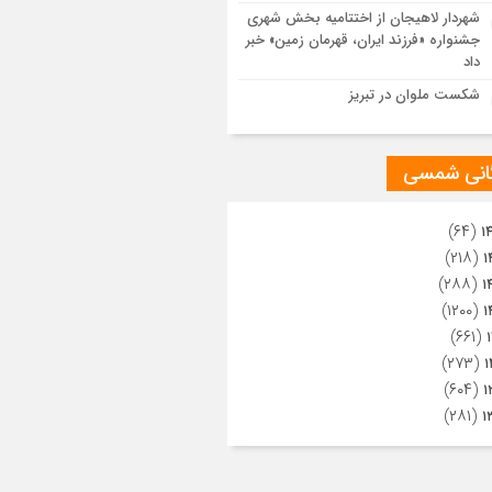
ویری از تراکم جمعیت حاضر در میدان
شهردار لاهیجان از اختتامیه بخش شهری
هالعشرین نجف اشرف
جشنواره «فرزند ایران، قهرمان زمین» خبر
داد
شکست ملوان در تبریز
گانی شمسی
(۶۴)
۱
(۲۱۸)
۱
(۲۸۸)
۱
(۱۲۰۰)
۱
(۶۶۱)
(۲۷۳)
۱
(۶۰۴)
۱
(۲۸۱)
۱