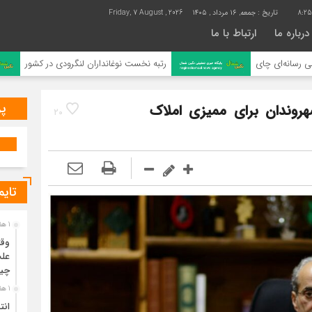
8:25
تاریخ :
جمعه, ۱۶ مرداد , ۱۴۰۵
Friday, 7 August , 2026
درباره ما
ارتباط با ما
رتبه نخست نوغانداران لنگرودی در کشور
پر
روندان برای ممیزی املاک
20
تایم
1 هفته قبل
وقت
علت
چی
1 هفته قبل
انت