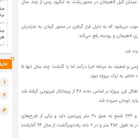
رح تقاطع غیر هم‌سطح میدان گیل لاهیجان در محور رشت به لنگرود پس از چند سال
3 هفته قبل
جشن
برن
3 هفته قبل
می‌شود که به دلیل قرار گرفتن در محور گیلان به مازندران
جشن
ی لاهیجان و رودبنه رفع می‌کند.
هزی
3 هفته قبل
پیک
رضو
اخبا
این پروژه بااعتبار ۲۲ میلیارد تومان توسط یک پیمانکار غیربومی و ضعیف به مرحله اجرا درآمد اما با گذشت چند سال تنها ۵
4 هفته قبل
حاضر به ترک پروژه نبود.
پس 
آخر
1
4 هفته قبل
با پیگیری‌های مکرر دکتر نیکفر نماینده مردم لاهیجان و سیاهکل این پروژه بر اساس ماده ۴۸ از پیمانکار غیربومی گرفته شد
2
تصا
شهی
3
4 هفته قبل
تقاطع غیر هم‌سطح میدان گیل لاهیجان ۱۷ پایه (ستون) و ۲۳۶ شمع به عمق ۳۰ متر زیرزمین دارد و یکی از طرح‌های
مرا
بزرگ‌راه و شهرسازی در شرق گیلان بشمار می‌رود، این کنارگذر به طول ۴۵۲ متر و در ۲ باند رفت‌وبرگشت از سال ۹۴ آغازشده
مش
4 هفته قبل