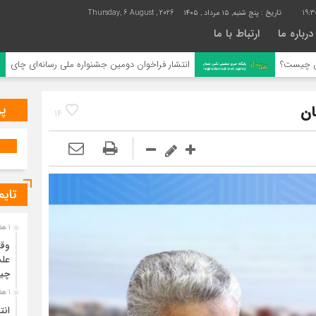
19:3
تاریخ :
پنج شنبه, ۱۵ مرداد , ۱۴۰۵
Thursday, 6 August , 2026
درباره ما
ارتباط با ما
انتشار فراخوان دومین جشنواره ملی رسانه‌ای چای
پر
14
تایم
1 هفته قبل
وقت
علت
چی
1 هفته قبل
انت