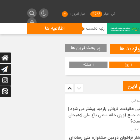
کل اخبار
3589
اخبار امروز :
0
اطلاعیه ها
رتبه نخست نوغانداران لنگرودی در کشور
گیلان فاتح ش
بازدید ها
پر بحث ترین ها
1 روز
1 هفته
 لاین
ی حقیقت، قربانی بازدید بیشتر می شود |
 جمع آوری خانه سنتی باغ ملی لاهیجان
ست؟
شار فراخوان دومین جشنواره ملی رسانه‌ای