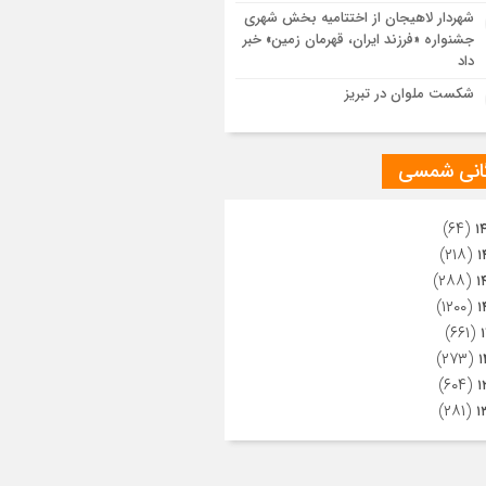
ویری از تراکم جمعیت حاضر در میدان
شهردار لاهیجان از اختتامیه بخش شهری
هالعشرین نجف اشرف
جشنواره «فرزند ایران، قهرمان زمین» خبر
داد
شکست ملوان در تبریز
گانی شمسی
(۶۴)
۱
(۲۱۸)
۱
(۲۸۸)
۱
(۱۲۰۰)
۱
(۶۶۱)
(۲۷۳)
۱
(۶۰۴)
۱
(۲۸۱)
۱