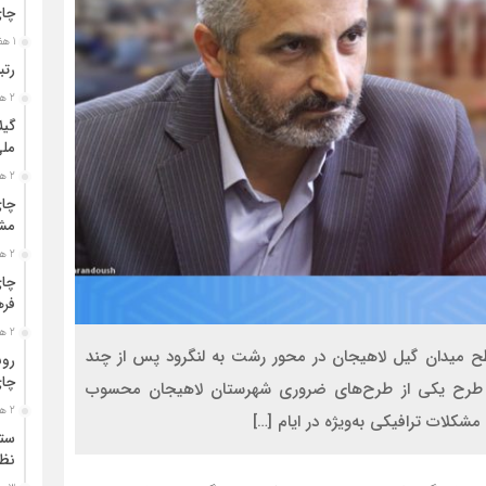
چا
1 هفته قبل
رتب
2 هفته قبل
گیل
مل
2 هفته قبل
چای
مشت
2 هفته قبل
چای
فره
2 هفته قبل
 طرح تقاطع غیر هم‌سطح میدان گیل لاهیجان در محور رشت به لنگرود پس از چند
رون
چای
ین طرح یکی از طرح‌های ضروری شهرستان لاهیجان محسوب
2 هفته قبل
مشکلات ترافیکی به‌ویژه در ایام […]
ستو
نظا