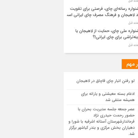
واره رسانه‌ای چای، فرصتی برای تقویت
د لاهیجان و فرهنگ مصرف چای ایرانی است
واره ملی چای، حمایت از لاهیجان یا
نه‌تراشی برای چای ایرانی!؟
ر مطهر رهبر شهید انقلاب در حرم مطهر
ی آرام گرفت
ر مهم
از طواف تهران، قم و عتبات… اینک سلامِ
لو رفتن انبار چای قاچاق در لاهیجان
 در آستان امام رئوف
ادغام بسته معیشتی و یارانه برای
ویر هوایی مراسم تشییع پیکر مطهر آقای
همیشه منتفی شد
د ایران – مشهد
عصر جمعه جلسه مدیریت بحران با
حضور رحمت حیدری نژاد
سم تشییع پیکر مطهر آقای شهید ایران –
فرماندارشهرستان آستانه اشرفیه با شورا و
هد
دهیاران بخش مرکزی و بندر کیاشهر برگزار
شد.