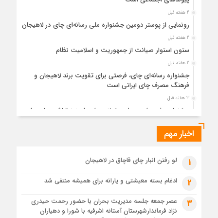
2 هفته قبل
رونمایی از پوستر دومین جشنواره ملی رسانه‌ای چای در لاهیجان
2 هفته قبل
ستون استوار صیانت از جمهوریت و اسلامیت نظام
2 هفته قبل
جشنواره رسانه‌ای چای، فرصتی برای تقویت برند لاهیجان و
فرهنگ مصرف چای ایرانی است
3 هفته قبل
جشنواره ملی چای، حمایت از لاهیجان یا هزینه‌تراشی برای چای
ایرانی!؟
اخبار مهم
3 هفته قبل
پیکر مطهر رهبر شهید انقلاب در حرم مطهر رضوی آرام گرفت
3 هفته قبل
لو رفتن انبار چای قاچاق در لاهیجان
1
پس از طواف تهران، قم و عتبات… اینک سلامِ آخر در آستان امام
رئوف
ادغام بسته معیشتی و یارانه برای همیشه منتفی شد
2
3 هفته قبل
عصر جمعه جلسه مدیریت بحران با حضور رحمت حیدری
3
تصاویر هوایی مراسم تشییع پیکر مطهر آقای شهید ایران – مشهد
نژاد فرماندارشهرستان آستانه اشرفیه با شورا و دهیاران