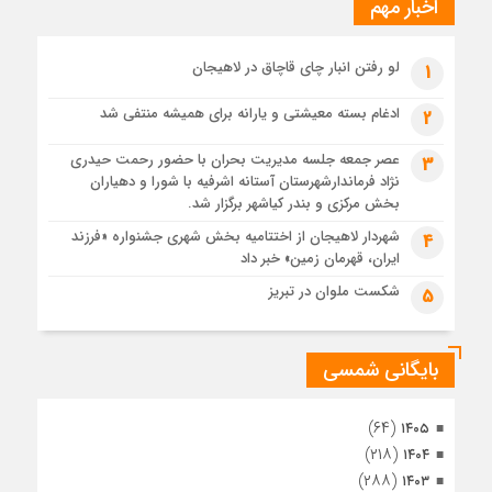
اخبار مهم
3 هفته قبل
پیکر مطهر رهبر شهید انقلاب در حرم مطهر رضوی آرام گرفت
3 هفته قبل
لو رفتن انبار چای قاچاق در لاهیجان
1
پس از طواف تهران، قم و عتبات… اینک سلامِ آخر در آستان امام
رئوف
ادغام بسته معیشتی و یارانه برای همیشه منتفی شد
2
3 هفته قبل
عصر جمعه جلسه مدیریت بحران با حضور رحمت حیدری
3
تصاویر هوایی مراسم تشییع پیکر مطهر آقای شهید ایران – مشهد
نژاد فرماندارشهرستان آستانه اشرفیه با شورا و دهیاران
3 هفته قبل
بخش مرکزی و بندر کیاشهر برگزار شد.
مراسم تشییع پیکر مطهر آقای شهید ایران – مشهد
شهردار لاهیجان از اختتامیه بخش شهری جشنواره «فرزند
4
ایران، قهرمان زمین» خبر داد
4 هفته قبل
تصاویری از تراکم جمعیت حاضر در میدان ثورهالعشرین نجف
شکست ملوان در تبریز
5
اشرف
بایگانی شمسی
(۶۴)
۱۴۰۵
(۲۱۸)
۱۴۰۴
(۲۸۸)
۱۴۰۳