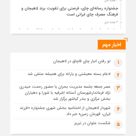
3 هفته قبل
جشنواره رسانه‌ای چای، فرصتی برای تقویت برند لاهیجان و
فرهنگ مصرف چای ایرانی است
3 هفته قبل
جشنواره ملی چای، حمایت از لاهیجان یا هزینه‌تراشی برای چای
ایرانی!؟
اخبار مهم
4 هفته قبل
پیکر مطهر رهبر شهید انقلاب در حرم مطهر رضوی آرام گرفت
4 هفته قبل
لو رفتن انبار چای قاچاق در لاهیجان
1
پس از طواف تهران، قم و عتبات… اینک سلامِ آخر در آستان امام
رئوف
ادغام بسته معیشتی و یارانه برای همیشه منتفی شد
2
4 هفته قبل
عصر جمعه جلسه مدیریت بحران با حضور رحمت حیدری
3
تصاویر هوایی مراسم تشییع پیکر مطهر آقای شهید ایران – مشهد
نژاد فرماندارشهرستان آستانه اشرفیه با شورا و دهیاران
4 هفته قبل
بخش مرکزی و بندر کیاشهر برگزار شد.
مراسم تشییع پیکر مطهر آقای شهید ایران – مشهد
شهردار لاهیجان از اختتامیه بخش شهری جشنواره «فرزند
4
ایران، قهرمان زمین» خبر داد
1 ماه قبل
تصاویری از تراکم جمعیت حاضر در میدان ثورهالعشرین نجف
شکست ملوان در تبریز
5
اشرف