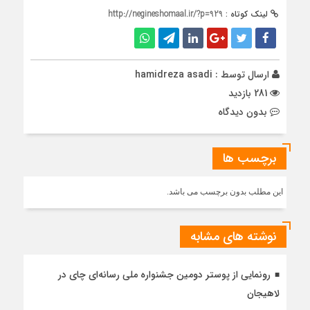
لینک کوتاه :
http://negineshomaal.ir/?p=929
ارسال توسط :
hamidreza asadi
281 بازدید
بدون دیدگاه
برچسب ها
این مطلب بدون برچسب می باشد.
نوشته های مشابه
رونمایی از پوستر دومین جشنواره ملی رسانه‌ای چای در
لاهیجان