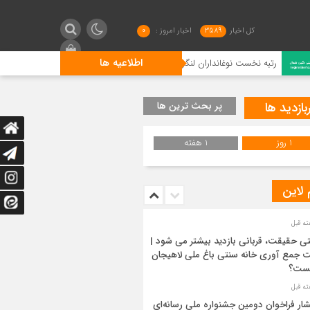
کل اخبار
3589
اخبار امروز :
0
اطلاعیه ها
 نخست نوغانداران لنگرودی در کشور
گیلان فاتح شطرنج کشور 
بازدید ها
پر بحث ترین ها
1 روز
1 هفته
 لاین
ی حقیقت، قربانی بازدید بیشتر می شود |
 جمع آوری خانه سنتی باغ ملی لاهیجان
ست؟
شار فراخوان دومین جشنواره ملی رسانه‌ای