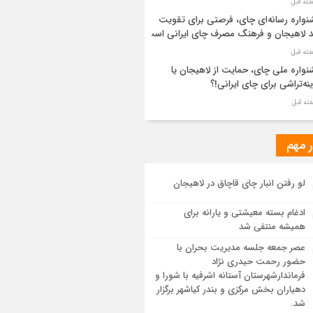
واره رسانه‌ای چای، فرصتی برای تقویت
د لاهیجان و فرهنگ مصرف چای ایرانی است
واره ملی چای، حمایت از لاهیجان یا
نه‌تراشی برای چای ایرانی!؟
ر مطهر رهبر شهید انقلاب در حرم مطهر
ی آرام گرفت
ر مهم
از طواف تهران، قم و عتبات… اینک سلامِ
لو رفتن انبار چای قاچاق در لاهیجان
 در آستان امام رئوف
ادغام بسته معیشتی و یارانه برای
ویر هوایی مراسم تشییع پیکر مطهر آقای
همیشه منتفی شد
د ایران – مشهد
عصر جمعه جلسه مدیریت بحران با
حضور رحمت حیدری نژاد
سم تشییع پیکر مطهر آقای شهید ایران –
فرماندارشهرستان آستانه اشرفیه با شورا و
هد
دهیاران بخش مرکزی و بندر کیاشهر برگزار
شد.