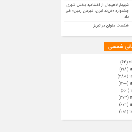
ویری از تراکم جمعیت حاضر در میدان
شهردار لاهیجان از اختتامیه بخش شهری
هالعشرین نجف اشرف
جشنواره «فرزند ایران، قهرمان زمین» خبر
داد
شکست ملوان در تبریز
گانی شمسی
(۶۴)
۱
(۲۱۸)
۱
(۲۸۸)
۱
(۱۲۰۰)
۱
(۶۶۱)
(۲۷۳)
۱
(۶۰۴)
۱
(۲۸۱)
۱