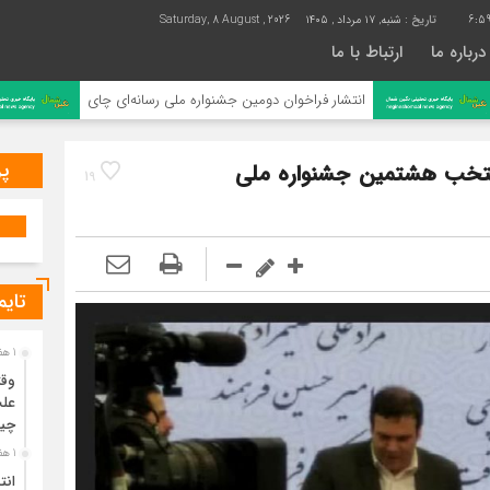
6:59
تاریخ :
شنبه, ۱۷ مرداد , ۱۴۰۵
Saturday, 8 August , 2026
درباره ما
ارتباط با ما
انتشار فراخوان دومین جشنواره ملی رسانه‌ای چای
رتبه
پر
نتخب هشتمین جشنواره ملی
19
تایم
1 هفته قبل
وقت
علت
چی
1 هفته قبل
انت