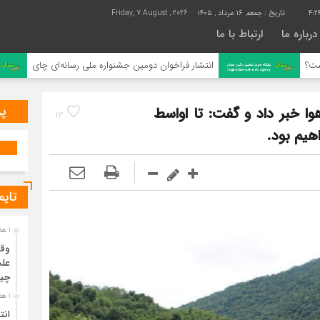
4:2
تاریخ :
جمعه, ۱۶ مرداد , ۱۴۰۵
Friday, 7 August , 2026
درباره ما
ارتباط با ما
انتشار فراخوان دومین جشنواره ملی رسانه‌ای چای
پر
وا خبر داد و گفت: تا اواسط
13
هیم بود.
تایم
1 هفته قبل
وقت
علت
چی
1 هفته قبل
انت