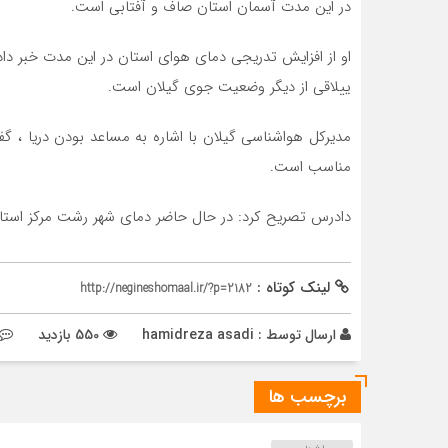
در این مدت آسمان استان صاف و آفتابی است.
او از افزایش تدریجی دمای هوای استان در این مدت خبر داد
ییلاقی از دیگر وضعیت جوی گیلان است.
مدیرکل هواشناسی گیلان با اشاره به مساعد بودن دریا ، گفت
مناسب است.
دادرس تصریح کرد: در حال حاضر دمای شهر رشت مرکز استان ۲۱درجه سانتی گراد و رطوبت نسبی هوا هم ۷۰ درصد 
لینک کوتاه :
http://negineshomaal.ir/?p=2182
ارسال توسط :
hamidreza asadi
550 بازدید
برچسب ها