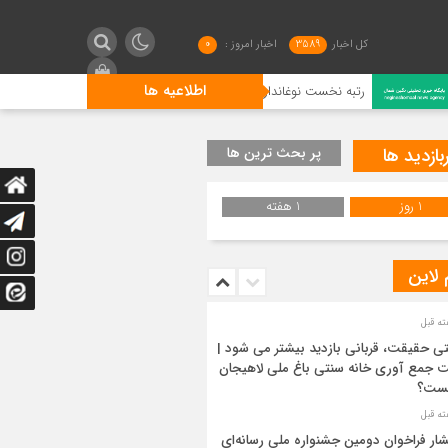
کل اخبار
3589
اخبار امروز :
0
اطلاعیه ها
رتبه نخست نوغانداران لنگرودی در کشور
گیلان فاتح شطر
بازدید ها
پر بحث ترین ها
1 روز
1 هفته
 لاین
ی حقیقت، قربانی بازدید بیشتر می شود |
 جمع آوری خانه سنتی باغ ملی لاهیجان
ست؟
شار فراخوان دومین جشنواره ملی رسانه‌ای