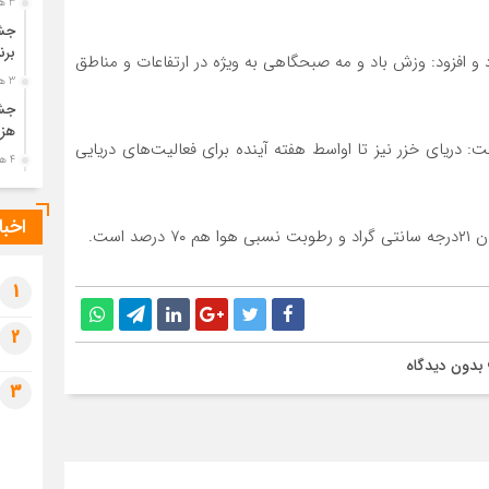
3 هفته قبل
جشن
برن
 و افزود: وزش باد و مه صبحگاهی به ویژه در ارتفاعات و مناطق
3 هفته قبل
جشن
هزی
: دریای خزر نیز تا اواسط هفته آینده برای فعالیت‌های دریایی
4 هفته قبل
پیک
رضو
اخبا
است.
4 هفته قبل
پس 
آخر
1
4 هفته قبل
2
تصا
بدون دیدگاه
شهی
3
4 هفته قبل
مرا
مش
4 هفته قبل