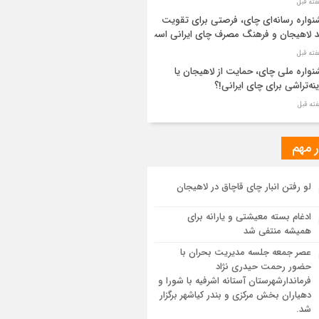
واره رسانه‌ای چای، فرصتی برای تقویت
د لاهیجان و فرهنگ مصرف چای ایرانی است
واره ملی چای، حمایت از لاهیجان یا
نه‌تراشی برای چای ایرانی!؟
ر مطهر رهبر شهید انقلاب در حرم مطهر
ی آرام گرفت
ر مهم
از طواف تهران، قم و عتبات… اینک سلامِ
لو رفتن انبار چای قاچاق در لاهیجان
 در آستان امام رئوف
ادغام بسته معیشتی و یارانه برای
ویر هوایی مراسم تشییع پیکر مطهر آقای
همیشه منتفی شد
د ایران – مشهد
عصر جمعه جلسه مدیریت بحران با
حضور رحمت حیدری نژاد
سم تشییع پیکر مطهر آقای شهید ایران –
فرماندارشهرستان آستانه اشرفیه با شورا و
هد
دهیاران بخش مرکزی و بندر کیاشهر برگزار
شد.