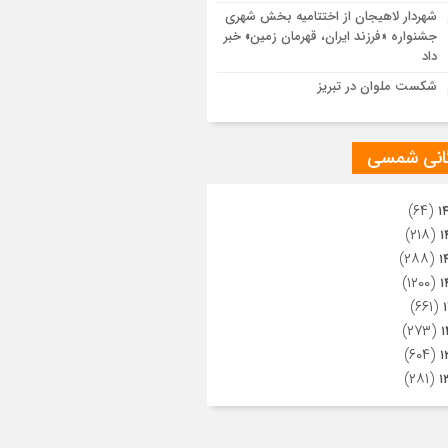
ویری از تراکم جمعیت حاضر در میدان
شهردار لاهیجان از اختتامیه بخش شهری
هالعشرین نجف اشرف
جشنواره «فرزند ایران، قهرمان زمین» خبر
داد
شکست ملوان در تبریز
گانی شمسی
(۶۴)
۱
(۲۱۸)
۱
(۲۸۸)
۱
(۱۲۰۰)
۱
(۶۶۱)
(۲۷۳)
۱
(۶۰۴)
۱
(۲۸۱)
۱