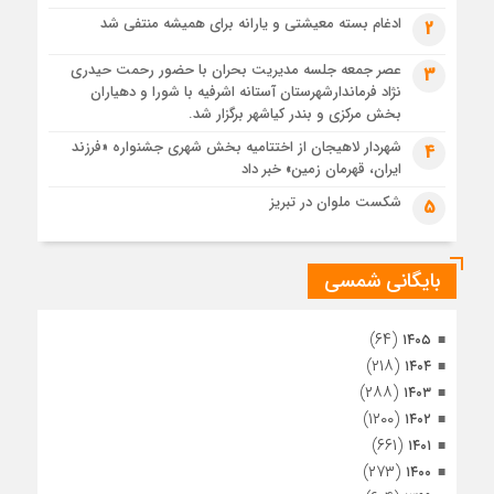
پس از طواف تهران، قم و عتبات… اینک سلامِ آخر در آستان امام
رئوف
ادغام بسته معیشتی و یارانه برای همیشه منتفی شد
2
4 هفته قبل
عصر جمعه جلسه مدیریت بحران با حضور رحمت حیدری
3
تصاویر هوایی مراسم تشییع پیکر مطهر آقای شهید ایران – مشهد
نژاد فرماندارشهرستان آستانه اشرفیه با شورا و دهیاران
4 هفته قبل
بخش مرکزی و بندر کیاشهر برگزار شد.
مراسم تشییع پیکر مطهر آقای شهید ایران – مشهد
شهردار لاهیجان از اختتامیه بخش شهری جشنواره «فرزند
4
ایران، قهرمان زمین» خبر داد
1 ماه قبل
تصاویری از تراکم جمعیت حاضر در میدان ثورهالعشرین نجف
شکست ملوان در تبریز
5
اشرف
بایگانی شمسی
(۶۴)
۱۴۰۵
(۲۱۸)
۱۴۰۴
(۲۸۸)
۱۴۰۳
(۱۲۰۰)
۱۴۰۲
(۶۶۱)
۱۴۰۱
(۲۷۳)
۱۴۰۰