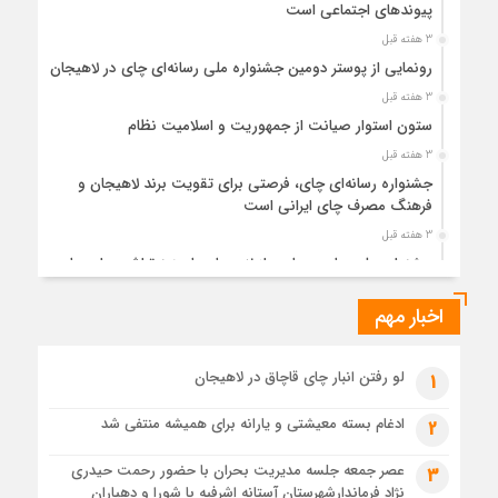
پیوندهای اجتماعی است
3 هفته قبل
رونمایی از پوستر دومین جشنواره ملی رسانه‌ای چای در لاهیجان
3 هفته قبل
ستون استوار صیانت از جمهوریت و اسلامیت نظام
3 هفته قبل
جشنواره رسانه‌ای چای، فرصتی برای تقویت برند لاهیجان و
فرهنگ مصرف چای ایرانی است
3 هفته قبل
جشنواره ملی چای، حمایت از لاهیجان یا هزینه‌تراشی برای چای
ایرانی!؟
اخبار مهم
1 ماه قبل
پیکر مطهر رهبر شهید انقلاب در حرم مطهر رضوی آرام گرفت
1 ماه قبل
لو رفتن انبار چای قاچاق در لاهیجان
1
پس از طواف تهران، قم و عتبات… اینک سلامِ آخر در آستان امام
رئوف
ادغام بسته معیشتی و یارانه برای همیشه منتفی شد
2
1 ماه قبل
عصر جمعه جلسه مدیریت بحران با حضور رحمت حیدری
3
تصاویر هوایی مراسم تشییع پیکر مطهر آقای شهید ایران – مشهد
نژاد فرماندارشهرستان آستانه اشرفیه با شورا و دهیاران