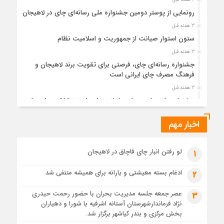
رونمایی از پوستر دومین جشنواره ملی رسانه‌ای چای در لاهیجان
3 هفته قبل
ستون استوار صیانت از جمهوریت و اسلامیت نظام
3 هفته قبل
جشنواره رسانه‌ای چای، فرصتی برای تقویت برند لاهیجان و
فرهنگ مصرف چای ایرانی است
3 هفته قبل
جشنواره ملی چای، حمایت از لاهیجان یا هزینه‌تراشی برای چای
ایرانی!؟
اخبار مهم
4 هفته قبل
پیکر مطهر رهبر شهید انقلاب در حرم مطهر رضوی آرام گرفت
4 هفته قبل
لو رفتن انبار چای قاچاق در لاهیجان
1
پس از طواف تهران، قم و عتبات… اینک سلامِ آخر در آستان امام
رئوف
ادغام بسته معیشتی و یارانه برای همیشه منتفی شد
2
4 هفته قبل
عصر جمعه جلسه مدیریت بحران با حضور رحمت حیدری
3
تصاویر هوایی مراسم تشییع پیکر مطهر آقای شهید ایران – مشهد
نژاد فرماندارشهرستان آستانه اشرفیه با شورا و دهیاران
4 هفته قبل
بخش مرکزی و بندر کیاشهر برگزار شد.