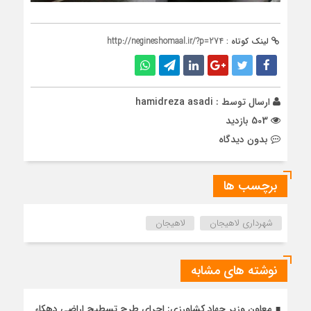
لینک کوتاه :
http://negineshomaal.ir/?p=274
ارسال توسط :
hamidreza asadi
503 بازدید
بدون دیدگاه
برچسب ها
شهرداری لاهیجان
لاهیجان
نوشته های مشابه
معاون وزیر جهاد کشاورزی: اجرای طرح تسطیح اراضی دهکاء