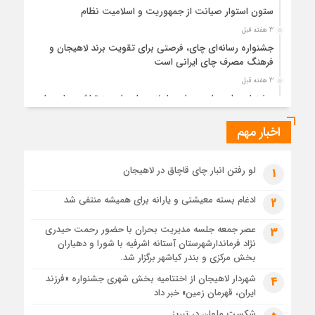
ستون استوار صیانت از جمهوریت و اسلامیت نظام
3 هفته قبل
جشنواره رسانه‌ای چای، فرصتی برای تقویت برند لاهیجان و
فرهنگ مصرف چای ایرانی است
3 هفته قبل
جشنواره ملی چای، حمایت از لاهیجان یا هزینه‌تراشی برای چای
ایرانی!؟
اخبار مهم
1 ماه قبل
پیکر مطهر رهبر شهید انقلاب در حرم مطهر رضوی آرام گرفت
1 ماه قبل
لو رفتن انبار چای قاچاق در لاهیجان
1
پس از طواف تهران، قم و عتبات… اینک سلامِ آخر در آستان امام
رئوف
ادغام بسته معیشتی و یارانه برای همیشه منتفی شد
2
1 ماه قبل
عصر جمعه جلسه مدیریت بحران با حضور رحمت حیدری
3
تصاویر هوایی مراسم تشییع پیکر مطهر آقای شهید ایران – مشهد
نژاد فرماندارشهرستان آستانه اشرفیه با شورا و دهیاران
1 ماه قبل
بخش مرکزی و بندر کیاشهر برگزار شد.
مراسم تشییع پیکر مطهر آقای شهید ایران – مشهد
شهردار لاهیجان از اختتامیه بخش شهری جشنواره «فرزند
4
ایران، قهرمان زمین» خبر داد
1 ماه قبل
تصاویری از تراکم جمعیت حاضر در میدان ثورهالعشرین نجف
شکست ملوان در تبریز