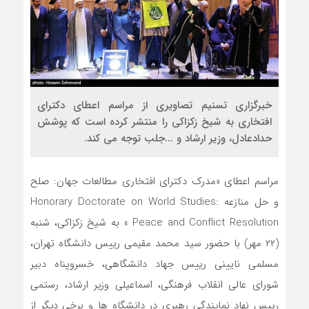
خبرگزاری تسنیم تصاویری از مراسم اعطای دکترای
افتخاری به شیخ زکزاکی را منتشر کرده است که پوشش
حدادعادل، وزیر ارشاد و ...جلب توجه می کند.
مراسم اعطای «مدرک دکترای افتخاری مطالعات جهان: صلح
و حل منازعه Honorary Doctorate on World Studies:
Peace and Conflict Resolution » به شیخ زکزاکی، شنبه
(۲۲ مهر) با حضور سید محمد مقیمی رییس دانشگاه تهران،
مسلمی نایینی رییس جهاد دانشگاهی، خسروپناه دبیر
شورای عالی انقلاب فرهنگی، اسماعیلی وزیر ارشاد، رستمی
رییس نهاد نمایندگی رهبری در دانشگاه ها و برخی دیگر از