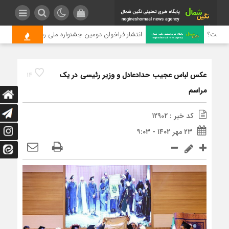
یست؟
انتشار فراخوان دومین جشنواره ملی رسانه‌ای چای
عکس لباس عجیب حدادعادل و وزیر رئیسی در یک
14
مراسم
کد خبر : 12902
۲۳ مهر ۱۴۰۲ - ۹:۰۳