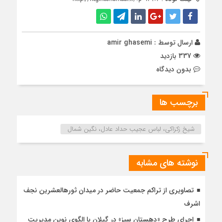
ارسال توسط :
amir ghasemi
337 بازدید
بدون دیدگاه
برچسب ها
شیخ زکزاکی، لباس عجیب حداد عادل، نگین شمال
نوشته های مشابه
تصاویری از تراکم جمعیت حاضر در میدان ثورهالعشرین نجف
اشرف
اجرای طرح «دهستان سبز» در گیلان با الگوی نوین مدیریت