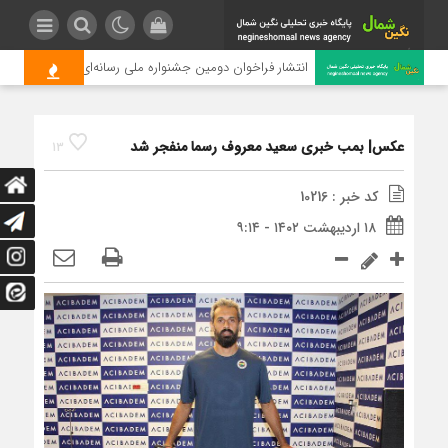
انتشار فراخوان دومین جشنواره ملی رسانه‌ای چای
عکس| بمب خبری سعید معروف رسما منفجر شد
13
کد خبر : 10216
۱۸ اردیبهشت ۱۴۰۲ - ۹:۱۴