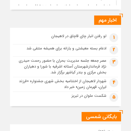
جشنواره ملی چای، حمایت از لاهیجان یا هزینه‌تراشی برای چای
ایرانی!؟
اخبار مهم
1 ماه قبل
پیکر مطهر رهبر شهید انقلاب در حرم مطهر رضوی آرام گرفت
1 ماه قبل
لو رفتن انبار چای قاچاق در لاهیجان
1
پس از طواف تهران، قم و عتبات… اینک سلامِ آخر در آستان امام
رئوف
ادغام بسته معیشتی و یارانه برای همیشه منتفی شد
2
1 ماه قبل
عصر جمعه جلسه مدیریت بحران با حضور رحمت حیدری
3
تصاویر هوایی مراسم تشییع پیکر مطهر آقای شهید ایران – مشهد
نژاد فرماندارشهرستان آستانه اشرفیه با شورا و دهیاران
1 ماه قبل
بخش مرکزی و بندر کیاشهر برگزار شد.
مراسم تشییع پیکر مطهر آقای شهید ایران – مشهد
شهردار لاهیجان از اختتامیه بخش شهری جشنواره «فرزند
4
ایران، قهرمان زمین» خبر داد
1 ماه قبل
تصاویری از تراکم جمعیت حاضر در میدان ثورهالعشرین نجف
شکست ملوان در تبریز
5
اشرف
بایگانی شمسی