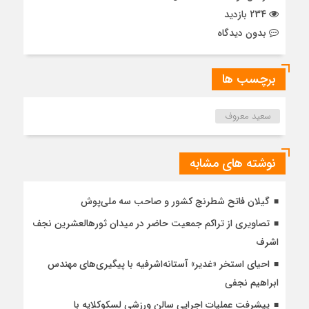
234 بازدید
بدون دیدگاه
برچسب ها
سعید معروف
نوشته های مشابه
گیلان فاتح شطرنج کشور و صاحب سه ملی‌پوش
تصاویری از تراکم جمعیت حاضر در میدان ثورهالعشرین نجف
اشرف
احیای استخر «غدیر» آستانه‌اشرفیه با پیگیری‌های مهندس
ابراهیم نجفی
پیشرفت عملیات اجرایی سالن ورزشی لسکوکلایه با