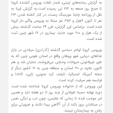
به گزارش رسانه‌های چینی، شمار تلفات ویروس کشنده کرونا
تا صبح روز جمعه به ۲۱۳ تن رسیده است.به گزارش ایرنا به
نقل از روزنامه چاینا مورنینگ پست، در کنار کشته شدن ۲۱۳
نفر تا کنون ۹هزار و ۳۵۶ نفر مبتلا به ویروس واگیر دار کرونا
شده است. براساس این گزارش، طی ۲۴ ساعت گذشته، بیش
از یک هزار و ۲۰۰ مورد جدید بیماری در ۱۷ شهر چین ثبت
شده است.
ویروس کرونا اواخر دسامبر گذشته (آذر/دی) میلادی در بازار
غذا‌های دریایی شهر ووهان واقع در استان هوبی چین که به
طور غیرقانونی حیوانات وحشی می‌فروشند، نمایان شد و هم
اکنون علاوه بر ۳۰ استان و منطقه چین به ۱۲ کشور دیگر از
جمله آمریکا، استرالیا، تایلند، کره جنوبی، ژاپن، کانادا و
فرانسه هم سرایت کرده است.
این ویروس که از خانواده ویروس کرونا شناخته شده است
دوره نهفته نسبتا طولانی از چند روز تا دو هفته دارد و همین
امر موجب شده تا زمانی که علایمی، چون تب و تنگی نفس
در مبتلایان بروز نکند از آن آگاهی پیدا نکنند و ضرورتی برای
رفتن به بیمارستان نبینند.