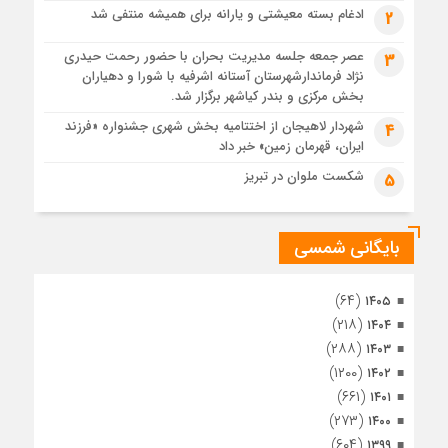
رئوف
ادغام بسته معیشتی و یارانه برای همیشه منتفی شد
2
3 هفته قبل
عصر جمعه جلسه مدیریت بحران با حضور رحمت حیدری
3
تصاویر هوایی مراسم تشییع پیکر مطهر آقای شهید ایران – مشهد
نژاد فرماندارشهرستان آستانه اشرفیه با شورا و دهیاران
3 هفته قبل
بخش مرکزی و بندر کیاشهر برگزار شد.
مراسم تشییع پیکر مطهر آقای شهید ایران – مشهد
شهردار لاهیجان از اختتامیه بخش شهری جشنواره «فرزند
4
ایران، قهرمان زمین» خبر داد
4 هفته قبل
تصاویری از تراکم جمعیت حاضر در میدان ثورهالعشرین نجف
شکست ملوان در تبریز
5
اشرف
بایگانی شمسی
(۶۴)
۱۴۰۵
(۲۱۸)
۱۴۰۴
(۲۸۸)
۱۴۰۳
(۱۲۰۰)
۱۴۰۲
(۶۶۱)
۱۴۰۱
(۲۷۳)
۱۴۰۰
(۶۰۴)
۱۳۹۹