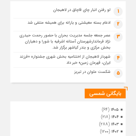
پیکر مطهر رهبر شهید انقلاب در حرم مطهر رضوی آرام گرفت
4 هفته قبل
لو رفتن انبار چای قاچاق در لاهیجان
1
پس از طواف تهران، قم و عتبات… اینک سلامِ آخر در آستان امام
رئوف
ادغام بسته معیشتی و یارانه برای همیشه منتفی شد
2
4 هفته قبل
عصر جمعه جلسه مدیریت بحران با حضور رحمت حیدری
3
تصاویر هوایی مراسم تشییع پیکر مطهر آقای شهید ایران – مشهد
نژاد فرماندارشهرستان آستانه اشرفیه با شورا و دهیاران
4 هفته قبل
بخش مرکزی و بندر کیاشهر برگزار شد.
مراسم تشییع پیکر مطهر آقای شهید ایران – مشهد
شهردار لاهیجان از اختتامیه بخش شهری جشنواره «فرزند
4
ایران، قهرمان زمین» خبر داد
4 هفته قبل
تصاویری از تراکم جمعیت حاضر در میدان ثورهالعشرین نجف
شکست ملوان در تبریز
5
اشرف
بایگانی شمسی
(۶۴)
۱۴۰۵
(۲۱۸)
۱۴۰۴
(۲۸۸)
۱۴۰۳
(۱۲۰۰)
۱۴۰۲