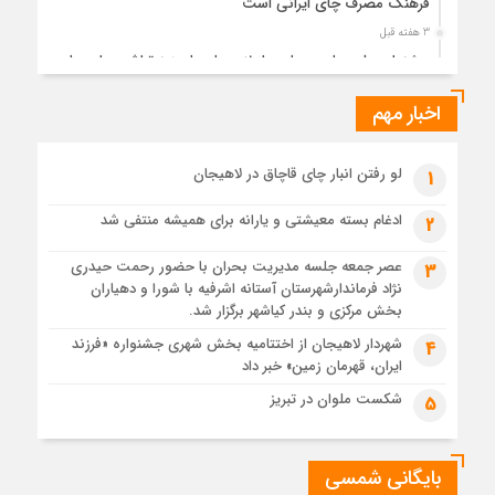
فرهنگ مصرف چای ایرانی است
3 هفته قبل
جشنواره ملی چای، حمایت از لاهیجان یا هزینه‌تراشی برای چای
ایرانی!؟
اخبار مهم
4 هفته قبل
پیکر مطهر رهبر شهید انقلاب در حرم مطهر رضوی آرام گرفت
4 هفته قبل
لو رفتن انبار چای قاچاق در لاهیجان
1
پس از طواف تهران، قم و عتبات… اینک سلامِ آخر در آستان امام
رئوف
ادغام بسته معیشتی و یارانه برای همیشه منتفی شد
2
4 هفته قبل
عصر جمعه جلسه مدیریت بحران با حضور رحمت حیدری
3
تصاویر هوایی مراسم تشییع پیکر مطهر آقای شهید ایران – مشهد
نژاد فرماندارشهرستان آستانه اشرفیه با شورا و دهیاران
4 هفته قبل
بخش مرکزی و بندر کیاشهر برگزار شد.
مراسم تشییع پیکر مطهر آقای شهید ایران – مشهد
شهردار لاهیجان از اختتامیه بخش شهری جشنواره «فرزند
4
ایران، قهرمان زمین» خبر داد
1 ماه قبل
تصاویری از تراکم جمعیت حاضر در میدان ثورهالعشرین نجف
شکست ملوان در تبریز
5
اشرف
بایگانی شمسی