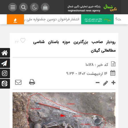
چیست؟
انتشار فراخوان دومین جشنواره ملی رسانه‌ای چای
رودبار صاحب بزرگترین موزه باستان شناسی
22
مطالعاتی گیلان
کد خبر : 10128
۱۴ اردیبهشت ۱۴۰۲ - ۹:۳۴