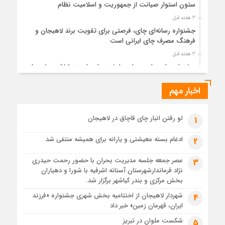
ستون استوار صیانت از جمهوریت و اسلامیت نظام
3 هفته قبل
جشنواره رسانه‌ای چای، فرصتی برای تقویت برند لاهیجان و
فرهنگ مصرف چای ایرانی است
3 هفته قبل
جشنواره ملی چای، حمایت از لاهیجان یا هزینه‌تراشی برای چای
ایرانی!؟
اخبار مهم
1 ماه قبل
پیکر مطهر رهبر شهید انقلاب در حرم مطهر رضوی آرام گرفت
1 ماه قبل
لو رفتن انبار چای قاچاق در لاهیجان
1
پس از طواف تهران، قم و عتبات… اینک سلامِ آخر در آستان امام
رئوف
ادغام بسته معیشتی و یارانه برای همیشه منتفی شد
2
1 ماه قبل
عصر جمعه جلسه مدیریت بحران با حضور رحمت حیدری
3
تصاویر هوایی مراسم تشییع پیکر مطهر آقای شهید ایران – مشهد
نژاد فرماندارشهرستان آستانه اشرفیه با شورا و دهیاران
1 ماه قبل
بخش مرکزی و بندر کیاشهر برگزار شد.
مراسم تشییع پیکر مطهر آقای شهید ایران – مشهد
شهردار لاهیجان از اختتامیه بخش شهری جشنواره «فرزند
4
ایران، قهرمان زمین» خبر داد
1 ماه قبل
تصاویری از تراکم جمعیت حاضر در میدان ثورهالعشرین نجف
شکست ملوان در تبریز
5