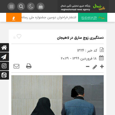
؟
انتشار فراخوان دومین جشنواره ملی رسانه‌ای چای
دستگیری زوج سارق در لاهیجان
11
کد خبر : 1324
۱۸ فروردین ۱۳۹۹ - ۲۰:۲۹