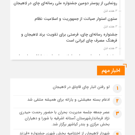
رونمایی از پوستر دومین جشنواره ملی رسانه‌ای چای در لاهیجان
3 هفته قبل
ستون استوار صیانت از جمهوریت و اسلامیت نظام
3 هفته قبل
جشنواره رسانه‌ای چای، فرصتی برای تقویت برند لاهیجان و
فرهنگ مصرف چای ایرانی است
3 هفته قبل
جشنواره ملی چای، حمایت از لاهیجان یا هزینه‌تراشی برای چای
ایرانی!؟
اخبار مهم
4 هفته قبل
پیکر مطهر رهبر شهید انقلاب در حرم مطهر رضوی آرام گرفت
4 هفته قبل
لو رفتن انبار چای قاچاق در لاهیجان
1
پس از طواف تهران، قم و عتبات… اینک سلامِ آخر در آستان امام
رئوف
ادغام بسته معیشتی و یارانه برای همیشه منتفی شد
2
4 هفته قبل
عصر جمعه جلسه مدیریت بحران با حضور رحمت حیدری
3
تصاویر هوایی مراسم تشییع پیکر مطهر آقای شهید ایران – مشهد
نژاد فرماندارشهرستان آستانه اشرفیه با شورا و دهیاران
4 هفته قبل
بخش مرکزی و بندر کیاشهر برگزار شد.
مراسم تشییع پیکر مطهر آقای شهید ایران – مشهد
شهردار لاهیجان از اختتامیه بخش شهری جشنواره «فرزند
4