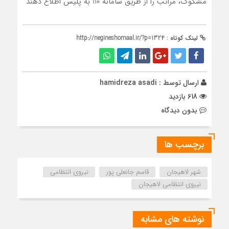
مشکوک، مراتب را از طریق سامانه 110 به پلیس اطلاع دهند
لینک کوتاه :
http://negineshomaal.ir/?p=1324
ارسال توسط :
hamidreza asadi
618 بازدید
بدون دیدگاه
برچسب ها
شهر لاهیجان
قاسم جانعلی پور
نیروی انتظامی
نیروی انتظامی لاهیجان
نوشته های مشابه