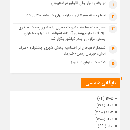
4 هفته قبل
لو رفتن انبار چای قاچاق در لاهیجان
1
پس از طواف تهران، قم و عتبات… اینک سلامِ آخر در آستان امام
رئوف
ادغام بسته معیشتی و یارانه برای همیشه منتفی شد
2
4 هفته قبل
عصر جمعه جلسه مدیریت بحران با حضور رحمت حیدری
3
تصاویر هوایی مراسم تشییع پیکر مطهر آقای شهید ایران – مشهد
نژاد فرماندارشهرستان آستانه اشرفیه با شورا و دهیاران
4 هفته قبل
بخش مرکزی و بندر کیاشهر برگزار شد.
مراسم تشییع پیکر مطهر آقای شهید ایران – مشهد
شهردار لاهیجان از اختتامیه بخش شهری جشنواره «فرزند
4
ایران، قهرمان زمین» خبر داد
1 ماه قبل
تصاویری از تراکم جمعیت حاضر در میدان ثورهالعشرین نجف
شکست ملوان در تبریز
5
اشرف
بایگانی شمسی
(۶۴)
۱۴۰۵
(۲۱۸)
۱۴۰۴
(۲۸۸)
۱۴۰۳
(۱۲۰۰)
۱۴۰۲
(۶۶۱)
۱۴۰۱