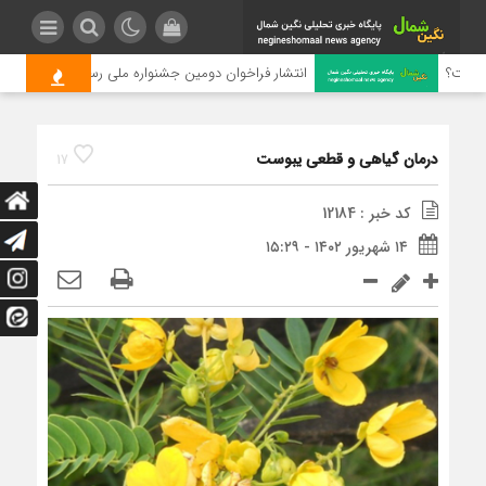
یست؟
انتشار فراخوان دومین جشنواره ملی رسانه‌ای چای
درمان گیاهی و قطعی یبوست
17
کد خبر : 12184
۱۴ شهریور ۱۴۰۲ - ۱۵:۲۹