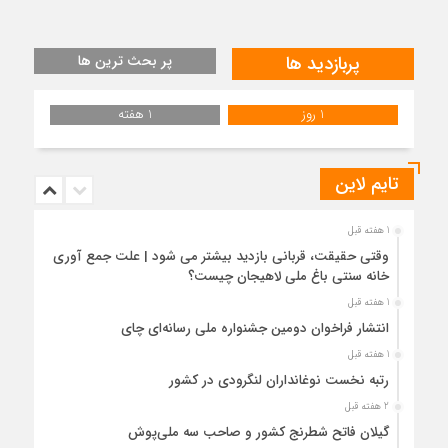
پربازدید ها
پر بحث ترین ها
1 روز
1 هفته
تایم لاین
1 هفته قبل
وقتی حقیقت، قربانی بازدید بیشتر می شود | علت جمع آوری
خانه سنتی باغ ملی لاهیجان چیست؟
1 هفته قبل
انتشار فراخوان دومین جشنواره ملی رسانه‌ای چای
1 هفته قبل
رتبه نخست نوغانداران لنگرودی در کشور
2 هفته قبل
گیلان فاتح شطرنج کشور و صاحب سه ملی‌پوش