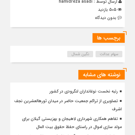
ارسال توسط :
hamidreza asadi
505 بازدید
بدون دیدگاه
برچسب ها
سهام عدالت
نگین شمال
نوشته های مشابه
رتبه نخست نوغانداران لنگرودی در کشور
تصاویری از تراکم جمعیت حاضر در میدان ثورهالعشرین نجف
اشرف
تفاهم همکاری شهرداری لاهیجان و بهزیستی گیلان برای
مولد سازی اموال در راستای حفظ حقوق بیت المال