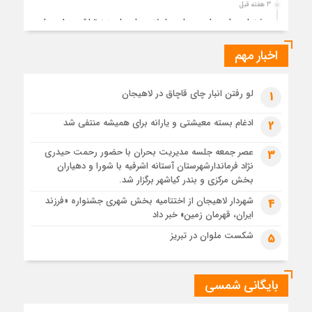
3 هفته قبل
جشنواره ملی چای، حمایت از لاهیجان یا هزینه‌تراشی برای چای
ایرانی!؟
اخبار مهم
3 هفته قبل
پیکر مطهر رهبر شهید انقلاب در حرم مطهر رضوی آرام گرفت
3 هفته قبل
لو رفتن انبار چای قاچاق در لاهیجان
1
پس از طواف تهران، قم و عتبات… اینک سلامِ آخر در آستان امام
رئوف
ادغام بسته معیشتی و یارانه برای همیشه منتفی شد
2
3 هفته قبل
عصر جمعه جلسه مدیریت بحران با حضور رحمت حیدری
3
تصاویر هوایی مراسم تشییع پیکر مطهر آقای شهید ایران – مشهد
نژاد فرماندارشهرستان آستانه اشرفیه با شورا و دهیاران
3 هفته قبل
بخش مرکزی و بندر کیاشهر برگزار شد.
مراسم تشییع پیکر مطهر آقای شهید ایران – مشهد
شهردار لاهیجان از اختتامیه بخش شهری جشنواره «فرزند
4
ایران، قهرمان زمین» خبر داد
4 هفته قبل
تصاویری از تراکم جمعیت حاضر در میدان ثورهالعشرین نجف
شکست ملوان در تبریز
5
اشرف
بایگانی شمسی