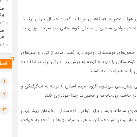
3 هفته قبل
جشن
برن
ای هوا از عصر جمعه کاهش می‌یابد، گفت: احتمال بارش برف در
3 هفته قبل
ویژه در نواحی ساحلی و مناطق کوهستانی نیز سرعت وزش باد
جشن
هزی
4 هفته قبل
 در محورهای کوهستانی وجود دارد گفت: مردم از تردد و سفرهای
پیک
رضو
کوهستانی را دارند با توجه به پیش‌بینی بارش برف در ارتفاعات
اخبا
4 هفته قبل
 را به همراه داشته باشند.
پس 
آخر
1
نی پیش‌بینی می‌شود، افزود: مردم استان با توجه به آب‌گرفتگی و
4 هفته قبل
2
در حاشیه رودخانه‌ها و مسیل‌ها جدا خودداری کنند.
تصا
شهی
3
 خروج سامانه بارشی برای نواحی کوهستانی یخبندان پیش‌بینی
4 هفته قبل
مرا
داران، پرورش‌دهندگان ماهی و مرغداری‌ها با توجه به حوادث
مش
1 ماه قبل