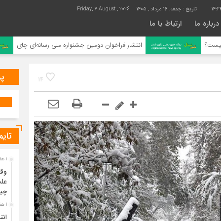
14:2
تاریخ :
جمعه, ۱۶ مرداد , ۱۴۰۵
Friday, 7 August , 2026
درباره ما
ارتباط با ما
انتشار فراخوان دومین جشنواره ملی رسانه‌ای چای
پر
14
تایم
1 هفته قبل
وقت
علت
چی
1 هفته قبل
انت