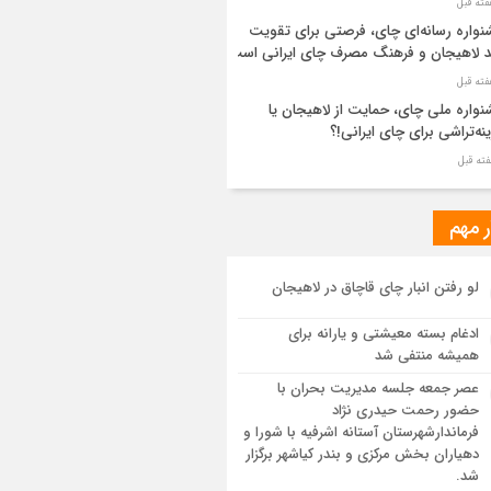
واره رسانه‌ای چای، فرصتی برای تقویت
د لاهیجان و فرهنگ مصرف چای ایرانی است
واره ملی چای، حمایت از لاهیجان یا
نه‌تراشی برای چای ایرانی!؟
ر مطهر رهبر شهید انقلاب در حرم مطهر
ی آرام گرفت
ر مهم
از طواف تهران، قم و عتبات… اینک سلامِ
لو رفتن انبار چای قاچاق در لاهیجان
 در آستان امام رئوف
ادغام بسته معیشتی و یارانه برای
ویر هوایی مراسم تشییع پیکر مطهر آقای
همیشه منتفی شد
د ایران – مشهد
عصر جمعه جلسه مدیریت بحران با
حضور رحمت حیدری نژاد
سم تشییع پیکر مطهر آقای شهید ایران –
فرماندارشهرستان آستانه اشرفیه با شورا و
هد
دهیاران بخش مرکزی و بندر کیاشهر برگزار
شد.