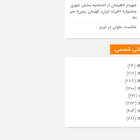
ویری از تراکم جمعیت حاضر در میدان
شهردار لاهیجان از اختتامیه بخش شهری
هالعشرین نجف اشرف
جشنواره «فرزند ایران، قهرمان زمین» خبر
داد
شکست ملوان در تبریز
گانی شمسی
(۶۴)
۱
(۲۱۸)
۱
(۲۸۸)
۱
(۱۲۰۰)
۱
(۶۶۱)
(۲۷۳)
۱
(۶۰۴)
۱
(۲۸۱)
۱