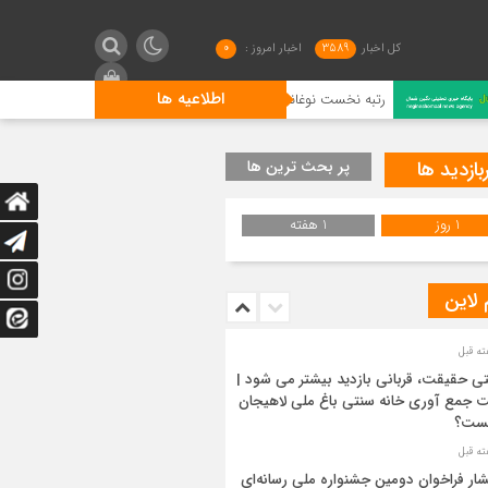
کل اخبار
3589
اخبار امروز :
0
اطلاعیه ها
رتبه نخست نوغانداران لنگرودی در کشور
گیلان فاتح شطر
بازدید ها
پر بحث ترین ها
1 روز
1 هفته
 لاین
ی حقیقت، قربانی بازدید بیشتر می شود |
 جمع آوری خانه سنتی باغ ملی لاهیجان
ست؟
شار فراخوان دومین جشنواره ملی رسانه‌ای