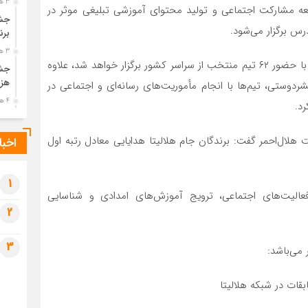
3 هفته قبل
ه مشارکت اجتماعی و تولید محتوای آموزشی تبلیغی موثر در
جشن
رس برگزار می‌شود.
برن
3 هفته قبل
ایمانی بیان کرد: در مرحله کشوری این مسابقات که مهرماه با حضور ۶۲ تیم منتخب از سراسر کشور برگزار خواهد شد، علاوه
جشن
هزی
شردوستی، تیم‌ها با انجام مأموریت‌های رسانه‌ای و اجتماعی در
4 هفته قبل
د.
پیک
رضو
لال‌احمر گفت: برندگان جام هلالیتا هدایایی معادل رتبه اول
اخبا
4 هفته قبل
پس 
آخر
1
الیت‌های اجتماعی، ترویج آموزش‌های امدادی و شناسایی
4 هفته قبل
2
تصا
شهی
3
 می‌باشد:
4 هفته قبل
مرا
مش
1 ماه قبل