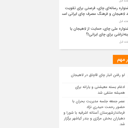
واره رسانه‌ای چای، فرصتی برای تقویت
د لاهیجان و فرهنگ مصرف چای ایرانی است
واره ملی چای، حمایت از لاهیجان یا
نه‌تراشی برای چای ایرانی!؟
ر مطهر رهبر شهید انقلاب در حرم مطهر
ی آرام گرفت
ر مهم
از طواف تهران، قم و عتبات… اینک سلامِ
لو رفتن انبار چای قاچاق در لاهیجان
 در آستان امام رئوف
ادغام بسته معیشتی و یارانه برای
ویر هوایی مراسم تشییع پیکر مطهر آقای
همیشه منتفی شد
د ایران – مشهد
عصر جمعه جلسه مدیریت بحران با
حضور رحمت حیدری نژاد
سم تشییع پیکر مطهر آقای شهید ایران –
فرماندارشهرستان آستانه اشرفیه با شورا و
هد
دهیاران بخش مرکزی و بندر کیاشهر برگزار
شد.