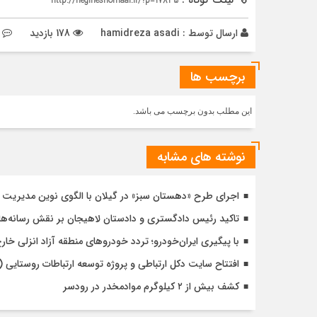
لینک کوتاه :
http://negineshomaal.ir/?p=17835
ارسال توسط :
hamidreza asadi
178 بازدید
برچسب ها
این مطلب بدون برچسب می باشد.
نوشته های مشابه
اجرای طرح «دهستان سبز» در گیلان با الگوی نوین مدیریت 
تاکید رئیس دادگستری و دادستان لاهیجان بر نقش رسانه‌ها
با پیگیری ایران‌خودرو؛ تردد خودروهای منطقه آزاد انزلی خا
افتتاح سایت دکل ارتباطی و پروژه توسعه ارتباطات روستایی (
کشف بیش از ۲ کیلوگرم موادمخدر در رودسر