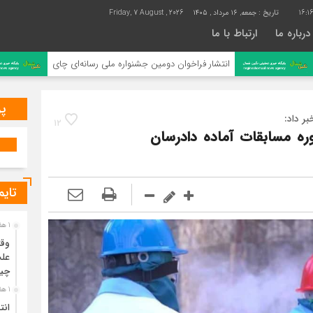
16:1
تاریخ :
جمعه, ۱۶ مرداد , ۱۴۰۵
Friday, 7 August , 2026
درباره ما
ارتباط با ما
انتشار فراخوان دومین جشنواره ملی رسانه‌ای چای
رتب
پر
ر داد:
12
وره مسابقات آماده دادرسان
تایم
1 هفته قبل
وقت
علت
چی
1 هفته قبل
انت