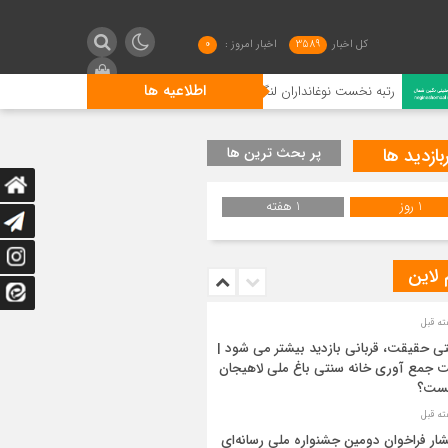
کل اخبار
3589
اخبار امروز :
0
اطلاعیه ها
ه نخست نوغانداران لنگرودی در کشور
گیلان فاتح شطرنج کشور
بازدید ها
پر بحث ترین ها
1 روز
1 هفته
 لاین
ی حقیقت، قربانی بازدید بیشتر می شود |
 جمع آوری خانه سنتی باغ ملی لاهیجان
ست؟
شار فراخوان دومین جشنواره ملی رسانه‌ای