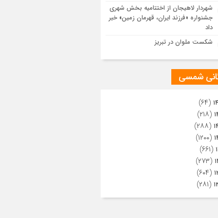
ویری از تراکم جمعیت حاضر در میدان
شهردار لاهیجان از اختتامیه بخش شهری
هالعشرین نجف اشرف
جشنواره «فرزند ایران، قهرمان زمین» خبر
داد
شکست ملوان در تبریز
گانی شمسی
(۶۴)
۱
(۲۱۸)
۱
(۲۸۸)
۱
(۱۲۰۰)
۱
(۶۶۱)
(۲۷۳)
۱
(۶۰۴)
۱
(۲۸۱)
۱