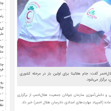
چا
1 هفته قبل
رتب
2 هفته قبل
گیل
مل
2 هفته قبل
چای
مشت
2 هفته قبل
چای
فره
‌احمر گفت: جام هلالیتا برای اولین بار در مرحله کشوری
2 هفته قبل
 برگزار می‌شود.
رون
چای
3 هفته قبل
 و دانش‌آموزی سازمان جوانان جمعیت هلال‌احمر، از برگزاری
ستو
ه (المپیاد مهارت‌های امدادی دادرسان هلال احمر) خبر داد.
نظا