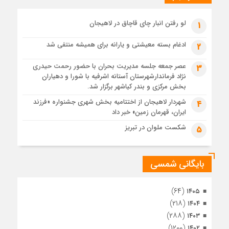
پیکر مطهر رهبر شهید انقلاب در حرم مطهر رضوی آرام گرفت
3 هفته قبل
لو رفتن انبار چای قاچاق در لاهیجان
1
پس از طواف تهران، قم و عتبات… اینک سلامِ آخر در آستان امام
رئوف
ادغام بسته معیشتی و یارانه برای همیشه منتفی شد
2
3 هفته قبل
عصر جمعه جلسه مدیریت بحران با حضور رحمت حیدری
3
تصاویر هوایی مراسم تشییع پیکر مطهر آقای شهید ایران – مشهد
نژاد فرماندارشهرستان آستانه اشرفیه با شورا و دهیاران
3 هفته قبل
بخش مرکزی و بندر کیاشهر برگزار شد.
مراسم تشییع پیکر مطهر آقای شهید ایران – مشهد
شهردار لاهیجان از اختتامیه بخش شهری جشنواره «فرزند
4
ایران، قهرمان زمین» خبر داد
4 هفته قبل
تصاویری از تراکم جمعیت حاضر در میدان ثورهالعشرین نجف
شکست ملوان در تبریز
5
اشرف
بایگانی شمسی
(۶۴)
۱۴۰۵
(۲۱۸)
۱۴۰۴
(۲۸۸)
۱۴۰۳
(۱۲۰۰)
۱۴۰۲