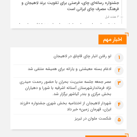
جشنواره رسانه‌ای چای، فرصتی برای تقویت برند لاهیجان و
فرهنگ مصرف چای ایرانی است
3 هفته قبل
جشنواره ملی چای، حمایت از لاهیجان یا هزینه‌تراشی برای چای
ایرانی!؟
اخبار مهم
1 ماه قبل
پیکر مطهر رهبر شهید انقلاب در حرم مطهر رضوی آرام گرفت
1 ماه قبل
لو رفتن انبار چای قاچاق در لاهیجان
1
پس از طواف تهران، قم و عتبات… اینک سلامِ آخر در آستان امام
رئوف
ادغام بسته معیشتی و یارانه برای همیشه منتفی شد
2
1 ماه قبل
عصر جمعه جلسه مدیریت بحران با حضور رحمت حیدری
3
تصاویر هوایی مراسم تشییع پیکر مطهر آقای شهید ایران – مشهد
نژاد فرماندارشهرستان آستانه اشرفیه با شورا و دهیاران
1 ماه قبل
بخش مرکزی و بندر کیاشهر برگزار شد.
مراسم تشییع پیکر مطهر آقای شهید ایران – مشهد
شهردار لاهیجان از اختتامیه بخش شهری جشنواره «فرزند
4
ایران، قهرمان زمین» خبر داد
1 ماه قبل
تصاویری از تراکم جمعیت حاضر در میدان ثورهالعشرین نجف
شکست ملوان در تبریز
5
اشرف