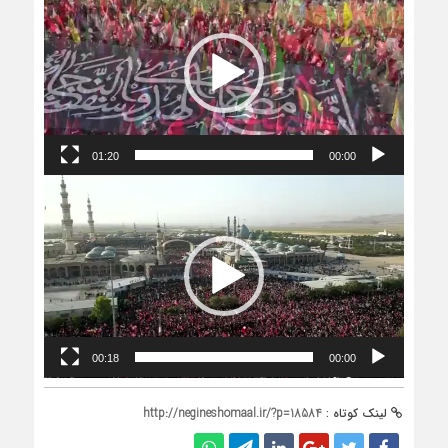
ویدیو
01:20
00:00
نمایشگر
ویدیو
00:18
00:00
لینک کوتاه :
http://negineshomaal.ir/?p=18584