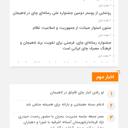
2 هفته قبل
رونمایی از پوستر دومین جشنواره ملی رسانه‌ای چای در لاهیجان
2 هفته قبل
ستون استوار صیانت از جمهوریت و اسلامیت نظام
2 هفته قبل
جشنواره رسانه‌ای چای، فرصتی برای تقویت برند لاهیجان و
فرهنگ مصرف چای ایرانی است
3 هفته قبل
جشنواره ملی چای، حمایت از لاهیجان یا هزینه‌تراشی برای چای
ایرانی!؟
اخبار مهم
3 هفته قبل
پیکر مطهر رهبر شهید انقلاب در حرم مطهر رضوی آرام گرفت
3 هفته قبل
لو رفتن انبار چای قاچاق در لاهیجان
1
پس از طواف تهران، قم و عتبات… اینک سلامِ آخر در آستان امام
رئوف
ادغام بسته معیشتی و یارانه برای همیشه منتفی شد
2
3 هفته قبل
عصر جمعه جلسه مدیریت بحران با حضور رحمت حیدری
3
تصاویر هوایی مراسم تشییع پیکر مطهر آقای شهید ایران – مشهد
نژاد فرماندارشهرستان آستانه اشرفیه با شورا و دهیاران
3 هفته قبل
بخش مرکزی و بندر کیاشهر برگزار شد.