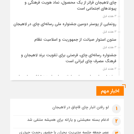
چای لاهیجان فراتر از یک محصول، نماد هویت فرهنگی و
پیوندهای اجتماعی است
3 هفته قبل
رونمایی از پوستر دومین جشنواره ملی رسانه‌ای چای در لاهیجان
3 هفته قبل
ستون استوار صیانت از جمهوریت و اسلامیت نظام
3 هفته قبل
جشنواره رسانه‌ای چای، فرصتی برای تقویت برند لاهیجان و
فرهنگ مصرف چای ایرانی است
3 هفته قبل
جشنواره ملی چای، حمایت از لاهیجان یا هزینه‌تراشی برای چای
ایرانی!؟
اخبار مهم
1 ماه قبل
پیکر مطهر رهبر شهید انقلاب در حرم مطهر رضوی آرام گرفت
1 ماه قبل
لو رفتن انبار چای قاچاق در لاهیجان
1
پس از طواف تهران، قم و عتبات… اینک سلامِ آخر در آستان امام
رئوف
ادغام بسته معیشتی و یارانه برای همیشه منتفی شد
2
1 ماه قبل
عصر جمعه جلسه مدیریت بحران با حضور رحمت حیدری
3