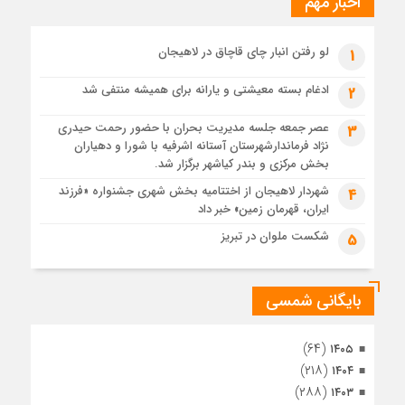
اخبار مهم
4 هفته قبل
پیکر مطهر رهبر شهید انقلاب در حرم مطهر رضوی آرام گرفت
4 هفته قبل
لو رفتن انبار چای قاچاق در لاهیجان
1
پس از طواف تهران، قم و عتبات… اینک سلامِ آخر در آستان امام
رئوف
ادغام بسته معیشتی و یارانه برای همیشه منتفی شد
2
4 هفته قبل
عصر جمعه جلسه مدیریت بحران با حضور رحمت حیدری
3
تصاویر هوایی مراسم تشییع پیکر مطهر آقای شهید ایران – مشهد
نژاد فرماندارشهرستان آستانه اشرفیه با شورا و دهیاران
4 هفته قبل
بخش مرکزی و بندر کیاشهر برگزار شد.
مراسم تشییع پیکر مطهر آقای شهید ایران – مشهد
شهردار لاهیجان از اختتامیه بخش شهری جشنواره «فرزند
4
ایران، قهرمان زمین» خبر داد
1 ماه قبل
تصاویری از تراکم جمعیت حاضر در میدان ثورهالعشرین نجف
شکست ملوان در تبریز
5
اشرف
بایگانی شمسی
(۶۴)
۱۴۰۵
(۲۱۸)
۱۴۰۴
(۲۸۸)
۱۴۰۳