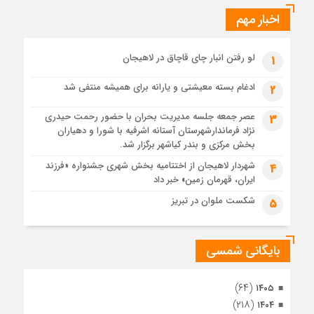
ایرانی!؟
اخبار مهم
4 هفته قبل
پیکر مطهر رهبر شهید انقلاب در حرم مطهر رضوی آرام گرفت
4 هفته قبل
لو رفتن انبار چای قاچاق در لاهیجان
1
پس از طواف تهران، قم و عتبات… اینک سلامِ آخر در آستان امام
رئوف
ادغام بسته معیشتی و یارانه برای همیشه منتفی شد
2
4 هفته قبل
عصر جمعه جلسه مدیریت بحران با حضور رحمت حیدری
3
تصاویر هوایی مراسم تشییع پیکر مطهر آقای شهید ایران – مشهد
نژاد فرماندارشهرستان آستانه اشرفیه با شورا و دهیاران
4 هفته قبل
بخش مرکزی و بندر کیاشهر برگزار شد.
مراسم تشییع پیکر مطهر آقای شهید ایران – مشهد
شهردار لاهیجان از اختتامیه بخش شهری جشنواره «فرزند
4
ایران، قهرمان زمین» خبر داد
4 هفته قبل
تصاویری از تراکم جمعیت حاضر در میدان ثورهالعشرین نجف
شکست ملوان در تبریز
5
اشرف
بایگانی شمسی
(۶۴)
۱۴۰۵
(۲۱۸)
۱۴۰۴