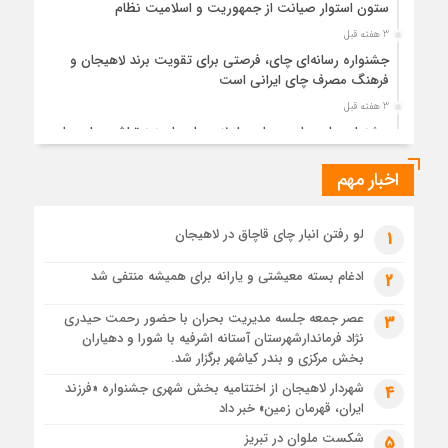
ستون استوار صیانت از جمهوریت و اسلامیت نظام
3 هفته قبل
جشنواره رسانه‌ای چای، فرصتی برای تقویت برند لاهیجان و
فرهنگ مصرف چای ایرانی است
3 هفته قبل
جشنواره ملی چای، حمایت از لاهیجان یا هزینه‌تراشی برای چای
ایرانی!؟
اخبار مهم
3 هفته قبل
پیکر مطهر رهبر شهید انقلاب در حرم مطهر رضوی آرام گرفت
4 هفته قبل
لو رفتن انبار چای قاچاق در لاهیجان
1
پس از طواف تهران، قم و عتبات… اینک سلامِ آخر در آستان امام
رئوف
ادغام بسته معیشتی و یارانه برای همیشه منتفی شد
2
4 هفته قبل
عصر جمعه جلسه مدیریت بحران با حضور رحمت حیدری
3
تصاویر هوایی مراسم تشییع پیکر مطهر آقای شهید ایران – مشهد
نژاد فرماندارشهرستان آستانه اشرفیه با شورا و دهیاران
4 هفته قبل
بخش مرکزی و بندر کیاشهر برگزار شد.
مراسم تشییع پیکر مطهر آقای شهید ایران – مشهد
شهردار لاهیجان از اختتامیه بخش شهری جشنواره «فرزند
4
ایران، قهرمان زمین» خبر داد
4 هفته قبل
تصاویری از تراکم جمعیت حاضر در میدان ثورهالعشرین نجف
شکست ملوان در تبریز
5