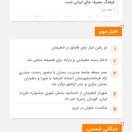
فرهنگ مصرف چای ایرانی است
3 هفته قبل
جشنواره ملی چای، حمایت از لاهیجان یا هزینه‌تراشی برای چای
ایرانی!؟
اخبار مهم
3 هفته قبل
پیکر مطهر رهبر شهید انقلاب در حرم مطهر رضوی آرام گرفت
3 هفته قبل
لو رفتن انبار چای قاچاق در لاهیجان
1
پس از طواف تهران، قم و عتبات… اینک سلامِ آخر در آستان امام
رئوف
ادغام بسته معیشتی و یارانه برای همیشه منتفی شد
2
3 هفته قبل
عصر جمعه جلسه مدیریت بحران با حضور رحمت حیدری
3
تصاویر هوایی مراسم تشییع پیکر مطهر آقای شهید ایران – مشهد
نژاد فرماندارشهرستان آستانه اشرفیه با شورا و دهیاران
3 هفته قبل
بخش مرکزی و بندر کیاشهر برگزار شد.
مراسم تشییع پیکر مطهر آقای شهید ایران – مشهد
شهردار لاهیجان از اختتامیه بخش شهری جشنواره «فرزند
4
ایران، قهرمان زمین» خبر داد
4 هفته قبل
تصاویری از تراکم جمعیت حاضر در میدان ثورهالعشرین نجف
شکست ملوان در تبریز
5
اشرف
بایگانی شمسی