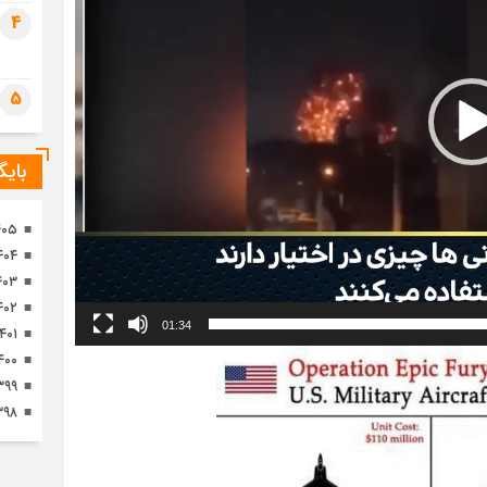
تصا
4
ثور
5
بای
۴۰۵
۴۰۴
۴۰۳
۴۰۲
01:34
۱۴۰۱
۴۰۰
۳۹۹
۳۹۸