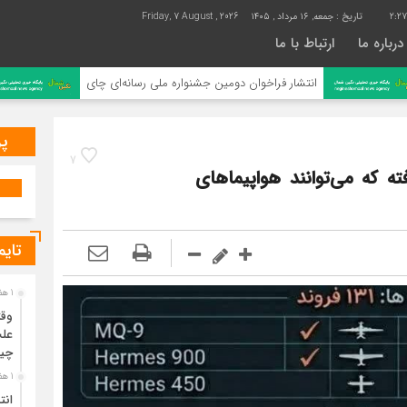
2:2
تاریخ :
جمعه, ۱۶ مرداد , ۱۴۰۵
Friday, 7 August , 2026
درباره ما
ارتباط با ما
انتشار فراخوان دومین جشنواره ملی رسانه‌ای چای
رتبه نخست 
پر
7
 که می‌توانند هواپیماهای
تایم
1 هفته قبل
وقت
علت
چی
1 هفته قبل
انت