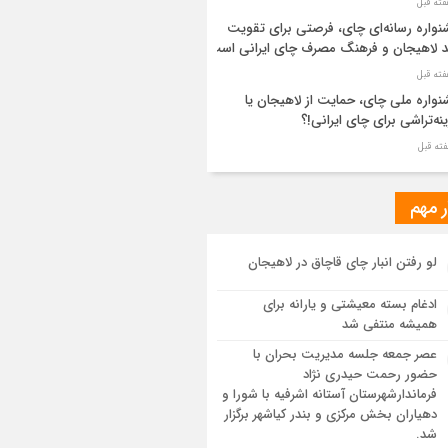
واره رسانه‌ای چای، فرصتی برای تقویت
د لاهیجان و فرهنگ مصرف چای ایرانی است
واره ملی چای، حمایت از لاهیجان یا
نه‌تراشی برای چای ایرانی!؟
ر مطهر رهبر شهید انقلاب در حرم مطهر
ی آرام گرفت
ر مهم
از طواف تهران، قم و عتبات… اینک سلامِ
لو رفتن انبار چای قاچاق در لاهیجان
 در آستان امام رئوف
ادغام بسته معیشتی و یارانه برای
ویر هوایی مراسم تشییع پیکر مطهر آقای
همیشه منتفی شد
د ایران – مشهد
عصر جمعه جلسه مدیریت بحران با
حضور رحمت حیدری نژاد
سم تشییع پیکر مطهر آقای شهید ایران –
فرماندارشهرستان آستانه اشرفیه با شورا و
هد
دهیاران بخش مرکزی و بندر کیاشهر برگزار
شد.