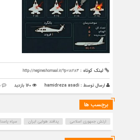
لینک کوتاه :
http://negineshomaal.ir/?p=18283
ارسال توسط :
hamidreza asadi
160 بازدید
ب
برچسب ها
ارتش جمهوری اسلامی
پدافند هوایی ایران
سپاه پاسدا