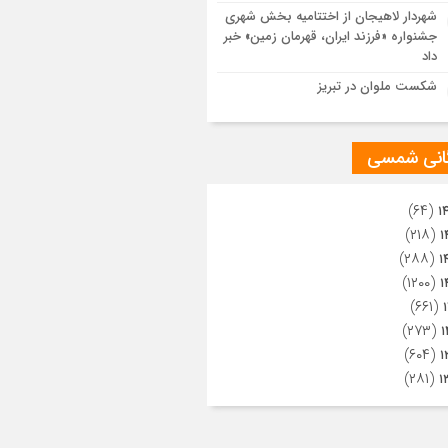
ویری از تراکم جمعیت حاضر در میدان
شهردار لاهیجان از اختتامیه بخش شهری
هالعشرین نجف اشرف
جشنواره «فرزند ایران، قهرمان زمین» خبر
داد
شکست ملوان در تبریز
گانی شمسی
(۶۴)
۱
(۲۱۸)
۱
(۲۸۸)
۱
(۱۲۰۰)
۱
(۶۶۱)
(۲۷۳)
۱
(۶۰۴)
۱
(۲۸۱)
۱