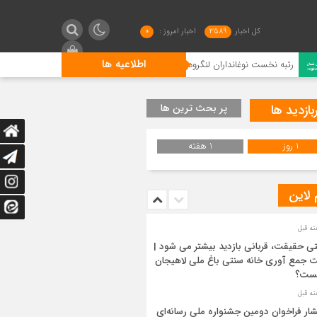
کل اخبار
3589
اخبار امروز :
0
اطلاعیه ها
نوغانداران لنگرودی در کشور
گیلان فاتح شطرنج کشور و صاح
بازدید ها
پر بحث ترین ها
1 روز
1 هفته
 لاین
ی حقیقت، قربانی بازدید بیشتر می شود |
 جمع آوری خانه سنتی باغ ملی لاهیجان
ست؟
شار فراخوان دومین جشنواره ملی رسانه‌ای