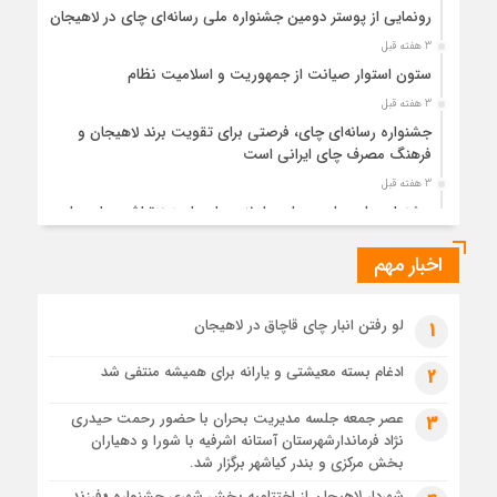
رونمایی از پوستر دومین جشنواره ملی رسانه‌ای چای در لاهیجان
3 هفته قبل
ستون استوار صیانت از جمهوریت و اسلامیت نظام
3 هفته قبل
جشنواره رسانه‌ای چای، فرصتی برای تقویت برند لاهیجان و
فرهنگ مصرف چای ایرانی است
3 هفته قبل
جشنواره ملی چای، حمایت از لاهیجان یا هزینه‌تراشی برای چای
ایرانی!؟
اخبار مهم
4 هفته قبل
پیکر مطهر رهبر شهید انقلاب در حرم مطهر رضوی آرام گرفت
4 هفته قبل
لو رفتن انبار چای قاچاق در لاهیجان
1
پس از طواف تهران، قم و عتبات… اینک سلامِ آخر در آستان امام
رئوف
ادغام بسته معیشتی و یارانه برای همیشه منتفی شد
2
4 هفته قبل
عصر جمعه جلسه مدیریت بحران با حضور رحمت حیدری
3
تصاویر هوایی مراسم تشییع پیکر مطهر آقای شهید ایران – مشهد
نژاد فرماندارشهرستان آستانه اشرفیه با شورا و دهیاران
4 هفته قبل
بخش مرکزی و بندر کیاشهر برگزار شد.
مراسم تشییع پیکر مطهر آقای شهید ایران – مشهد
شهردار لاهیجان از اختتامیه بخش شهری جشنواره «فرزند