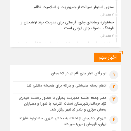
ستون استوار صیانت از جمهوریت و اسلامیت نظام
3 هفته قبل
جشنواره رسانه‌ای چای، فرصتی برای تقویت برند لاهیجان و
فرهنگ مصرف چای ایرانی است
3 هفته قبل
جشنواره ملی چای، حمایت از لاهیجان یا هزینه‌تراشی برای چای
ایرانی!؟
اخبار مهم
3 هفته قبل
پیکر مطهر رهبر شهید انقلاب در حرم مطهر رضوی آرام گرفت
4 هفته قبل
لو رفتن انبار چای قاچاق در لاهیجان
1
پس از طواف تهران، قم و عتبات… اینک سلامِ آخر در آستان امام
رئوف
ادغام بسته معیشتی و یارانه برای همیشه منتفی شد
2
4 هفته قبل
عصر جمعه جلسه مدیریت بحران با حضور رحمت حیدری
3
تصاویر هوایی مراسم تشییع پیکر مطهر آقای شهید ایران – مشهد
نژاد فرماندارشهرستان آستانه اشرفیه با شورا و دهیاران
4 هفته قبل
بخش مرکزی و بندر کیاشهر برگزار شد.
مراسم تشییع پیکر مطهر آقای شهید ایران – مشهد
شهردار لاهیجان از اختتامیه بخش شهری جشنواره «فرزند
4
ایران، قهرمان زمین» خبر داد
4 هفته قبل