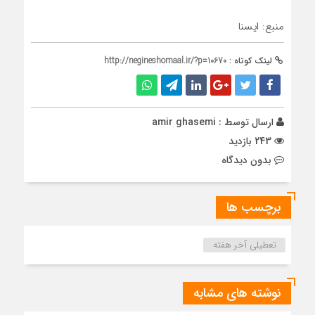
منبع: ایسنا
لینک کوتاه :
http://negineshomaal.ir/?p=10670
ارسال توسط :
amir ghasemi
243 بازدید
بدون دیدگاه
برچسب ها
تعطیلی آخر هفته
نوشته های مشابه