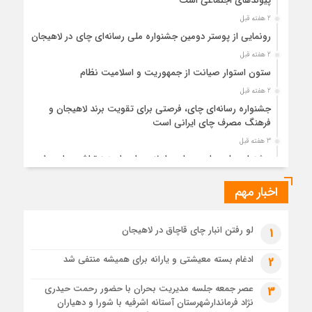
پیوندهای اجتماعی است
2 هفته قبل
رونمایی از پوستر دومین جشنواره ملی رسانه‌ای چای در لاهیجان
2 هفته قبل
ستون استوار صیانت از جمهوریت و اسلامیت نظام
2 هفته قبل
جشنواره رسانه‌ای چای، فرصتی برای تقویت برند لاهیجان و
فرهنگ مصرف چای ایرانی است
3 هفته قبل
جشنواره ملی چای، حمایت از لاهیجان یا هزینه‌تراشی برای چای
ایرانی!؟
اخبار مهم
3 هفته قبل
پیکر مطهر رهبر شهید انقلاب در حرم مطهر رضوی آرام گرفت
3 هفته قبل
لو رفتن انبار چای قاچاق در لاهیجان
1
پس از طواف تهران، قم و عتبات… اینک سلامِ آخر در آستان امام
رئوف
ادغام بسته معیشتی و یارانه برای همیشه منتفی شد
2
3 هفته قبل
عصر جمعه جلسه مدیریت بحران با حضور رحمت حیدری
3
تصاویر هوایی مراسم تشییع پیکر مطهر آقای شهید ایران – مشهد
نژاد فرماندارشهرستان آستانه اشرفیه با شورا و دهیاران