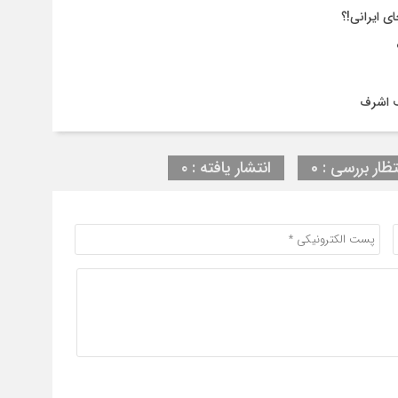
ی ایرانی!؟
ف اشرف
تظار بررسی : 0
انتشار یافته : ۰