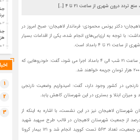
3 هفته قبل
تردد درون شهری از ساعت ۲۱ تا ۴ […]
جشن
برن
3 هفته قبل
هیجان؛ دکتر یونس محمودی- فرماندار لاهیجان- صبح امروز در
جشن
ت: با توجه به ارزیابی‌های انجام شده، یکی از اقدامات بسیار
هزی
۲ تا ۴ بامداد است.
4 هفته قبل
پیک
نماینده عالی دولت در لاهیجان با اشاره به اینکه منع تردد از ساعت ۲۱ شب الی ۴ بامداد اجرا می شود، گفت: خودروهایی که
رضو
اخبا
4 هفته قبل
پس 
آخر
1
ن اینکه در حال حاضر ۳۳۰ شهر زرد و ۱۰۸ شهر نارنجی در کشور وجود دارد، گفت: امیدواریم وضعیت نارنجی
4 هفته قبل
د و میزان ابتلا و بستری در این شهرستان کاهش یابد.
2
تصا
شهی
شهرستان لاهیجان نیز در این نشست، با اشاره به اینکه از
3
4 هفته قبل
دای شروع طرح تاکنون ۴۰ هزار و ۱۳۲ خانوار و ۶۸/۷۳ درصد از جمعیت شهرستان لاهیجان در قالب طرح سپهبد شهید
مرا
مش
حاج قاسم سلیمانی پایش و غربالگری شده اند، افزود: از این جمعیت، تعداد ۵۶۳ تست کووید انجام شد و ۱۲۱ بیمار کرونا
1 ماه قبل