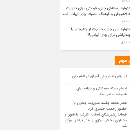
واره رسانه‌ای چای، فرصتی برای تقویت
د لاهیجان و فرهنگ مصرف چای ایرانی است
واره ملی چای، حمایت از لاهیجان یا
نه‌تراشی برای چای ایرانی!؟
ر مطهر رهبر شهید انقلاب در حرم مطهر
ی آرام گرفت
ر مهم
از طواف تهران، قم و عتبات… اینک سلامِ
لو رفتن انبار چای قاچاق در لاهیجان
 در آستان امام رئوف
ادغام بسته معیشتی و یارانه برای
ویر هوایی مراسم تشییع پیکر مطهر آقای
همیشه منتفی شد
د ایران – مشهد
عصر جمعه جلسه مدیریت بحران با
حضور رحمت حیدری نژاد
سم تشییع پیکر مطهر آقای شهید ایران –
فرماندارشهرستان آستانه اشرفیه با شورا و
هد
دهیاران بخش مرکزی و بندر کیاشهر برگزار
شد.