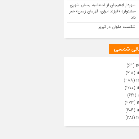
ویری از تراکم جمعیت حاضر در میدان
شهردار لاهیجان از اختتامیه بخش شهری
هالعشرین نجف اشرف
جشنواره «فرزند ایران، قهرمان زمین» خبر
داد
شکست ملوان در تبریز
گانی شمسی
(۶۴)
۱
(۲۱۸)
۱
(۲۸۸)
۱
(۱۲۰۰)
۱
(۶۶۱)
(۲۷۳)
۱
(۶۰۴)
۱
(۲۸۱)
۱