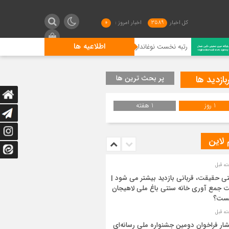
کل اخبار
3589
اخبار امروز :
0
اطلاعیه ها
تبه نخست نوغانداران لنگرودی در کشور
گیلان فاتح شطرنج کش
بازدید ها
پر بحث ترین ها
1 روز
1 هفته
 لاین
ی حقیقت، قربانی بازدید بیشتر می شود |
 جمع آوری خانه سنتی باغ ملی لاهیجان
ست؟
شار فراخوان دومین جشنواره ملی رسانه‌ای