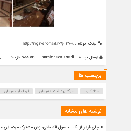
لینک کوتاه :
http://negineshomaal.ir/?p=3708
ارسال توسط :
hamidreza asadi
558 بازدید
برچسب ها
ستاد کرونا
شبکه بهداشت لاهیجان
فرماندار لاهیجان
نوشته های مشابه
چای فراتر از یک محصول اقتصادی، زبان مشترک مردم این خ