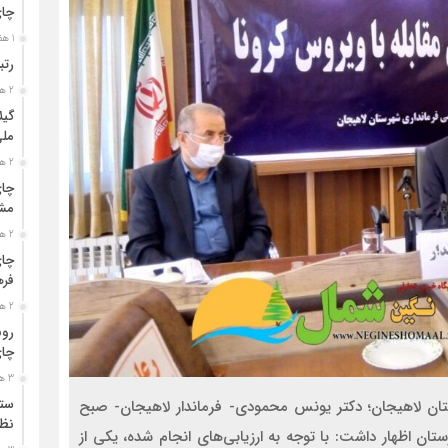
چا
1 هفته قبل
رتب
2 هفته قبل
گیل
مل
2 هفته قبل
چای
مشت
2 هفته قبل
چای
فره
2 هفته قبل
رون
چای
3 هفته قبل
ستو
ان لاهیجان؛ دکتر یونس محمودی- فرماندار لاهیجان- صبح
نظا
ن اظهار داشت: با توجه به ارزیابی‌های انجام شده، یکی از