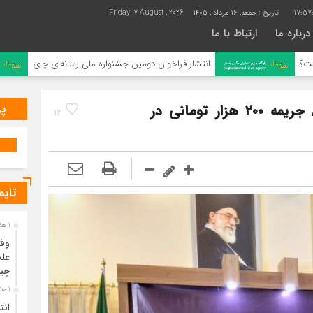
17:57
تاریخ :
جمعه, ۱۶ مرداد , ۱۴۰۵
Friday, 7 August , 2026
درباره ما
ارتباط با ما
انتشار فراخوان دومین جشنواره ملی رسانه‌ای چای
ر
پر
اجرای منع تردد از ساعت ۲۱ در لاهیجان/ جریمه ۲۰۰ هزار تومانی در
13
تایم
1 هفته قبل
وقت
علت
چی
1 هفته قبل
انت