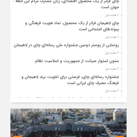
چای فراتر از یک محصول اقتصادی، زبان مشترک مردم این خطه با
جهان است
2 هفته قبل
چای لاهیجان فراتر از یک محصول، نماد هویت فرهنگی و
پیوندهای اجتماعی است
2 هفته قبل
رونمایی از پوستر دومین جشنواره ملی رسانه‌ای چای در لاهیجان
3 هفته قبل
ستون استوار صیانت از جمهوریت و اسلامیت نظام
3 هفته قبل
جشنواره رسانه‌ای چای، فرصتی برای تقویت برند لاهیجان و
فرهنگ مصرف چای ایرانی است
3 هفته قبل
جشنواره ملی چای، حمایت از لاهیجان یا هزینه‌تراشی برای چای
ایرانی!؟
4 هفته قبل
پیکر مطهر رهبر شهید انقلاب در حرم مطهر رضوی آرام گرفت
4 هفته قبل
پس از طواف تهران، قم و عتبات… اینک سلامِ آخر در آستان امام