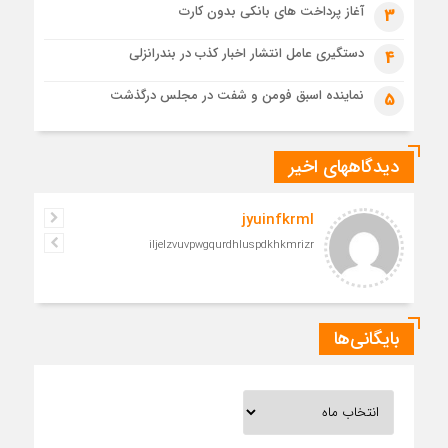
1 ماه قبل
آغاز پرداخت های بانکی بدون کارت
3
مراسم تشییع پیکر رهبر شهید در قم به پایان رسید
دستگیری عامل انتشار اخبار کذب در بندرانزلی
4
نماینده اسبق فومن و شفت در مجلس درگذشت
5
دیدگاههای اخیر
jyuinfkrml
iljelzvuvpwgqurdhluspdkhkmrizr
بایگانی‌ها
بایگانی‌ها