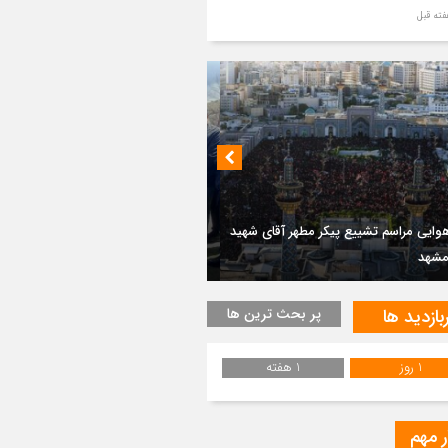
ر مطهر رهبر شهید انقلاب در حرم مطهر
ی آرام گرفت
از طواف تهران، قم و عتبات… اینک سلامِ
 در آستان امام رئوف
ویر هوایی مراسم تشییع پیکر مطهر آقای
د ایران – مشهد
 مجموعه تفریحی و گردشگری در منطقه
سم تشییع پیکر مطهر آقای شهید ایران –
ان لاریخانی دیلمان
هد
بازدید ها
پر بحث ترین ها
ویری از تراکم جمعیت حاضر در میدان
هالعشرین نجف اشرف
1 روز
1 هفته
یع پیکر رهبر شهید انقلاب در نجف اشرف
ر مهم