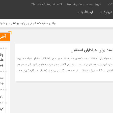
12:5
تاریخ :
پنج شنبه, ۱۵ مرداد , ۱۴۰۵
Thursday, 6 August , 2026
درباره ما
ارتباط با ما
وقتی حقیقت، قربانی بازدید بیشتر می شود | علت 
آخری
1 هفته قبل
مند برای هواداران استقلال
وقت
به هواداران استقلال، بحث‌های مطرح شده پیرامون اختلاف اعضای هیات مدیره
علت
 متن این پیام به شرح زیر است به نام الله پاسدار حرمت خون شهیدان سلام به
چی
ی باشگاه بزرگ استقلال در آستانه بزرگترین رویداد فوتبالی در قاره کهن و در
1 هفته قبل
انت
چا
1 هفته قبل
رتب
2 هفته قبل
گیل