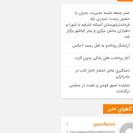
یع پیکر مطهر رهبر شهید انقلاب در مسجد
ران
عصر جمعه جلسه مدیریت بحران با
حضور رحمت حیدری نژاد
 یکپارچه در سوگ و حماسه؛ بدرقه باشکوه
فرماندارشهرستان آستانه اشرفیه با شورا و
م مجاهد
دهیاران بخش مرکزی و بندر کیاشهر برگزار
شد.
مدرسه نواب تا باغ وکیل؛ آغاز رفاقت ۷۰ ساله
آرایشگر رونالدو به قتل رسید +عکس
‌الله قربانی با رهبرشهید
آغاز پرداخت های بانکی بدون کارت
سم تشییع پیکر رهبر شهید در قم به پایان
دستگیری عامل انتشار اخبار کذب در
د
بندرانزلی
نماینده اسبق فومن و شفت در مجلس
درگذشت
اههای اخیر
jyuinfkrml
iljelzvuvpwgqurdhluspdkhkmrizr