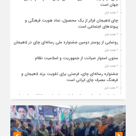
جهان است
2 هفته قبل
چای لاهیجان فراتر از یک محصول، نماد هویت فرهنگی و
پیوندهای اجتماعی است
2 هفته قبل
رونمایی از پوستر دومین جشنواره ملی رسانه‌ای چای در لاهیجان
2 هفته قبل
ستون استوار صیانت از جمهوریت و اسلامیت نظام
2 هفته قبل
جشنواره رسانه‌ای چای، فرصتی برای تقویت برند لاهیجان و
فرهنگ مصرف چای ایرانی است
3 هفته قبل
جشنواره ملی چای، حمایت از لاهیجان یا هزینه‌تراشی برای چای
ایرانی!؟
3 هفته قبل
پیکر مطهر رهبر شهید انقلاب در حرم مطهر رضوی آرام گرفت
3 هفته قبل
پس از طواف تهران، قم و عتبات… اینک سلامِ آخر در آستان امام