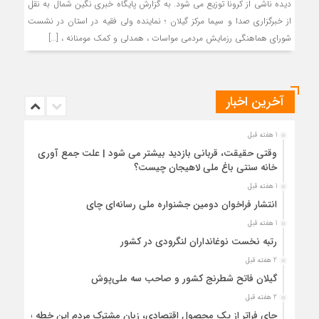
دیده ناشی از کرونا توزیع می شود. به گزارش پایگاه خبری نگین شمال به نقل
از خبرگزاری صدا و سیما مرکز گیلان ؛ نماینده ولی فقیه در استان در نشست
شورای هماهنگی رزمایش مردمی مواسات ، همدلی و کمک مومنانه ، […]
آخرین اخبار
1 هفته قبل
وقتی حقیقت، قربانی بازدید بیشتر می شود | علت جمع آوری
خانه سنتی باغ ملی لاهیجان چیست؟
1 هفته قبل
انتشار فراخوان دومین جشنواره ملی رسانه‌ای چای
1 هفته قبل
رتبه نخست نوغانداران لنگرودی در کشور
2 هفته قبل
گیلان فاتح شطرنج کشور و صاحب سه ملی‌پوش
2 هفته قبل
چای فراتر از یک محصول اقتصادی، زبان مشترک مردم این خطه با