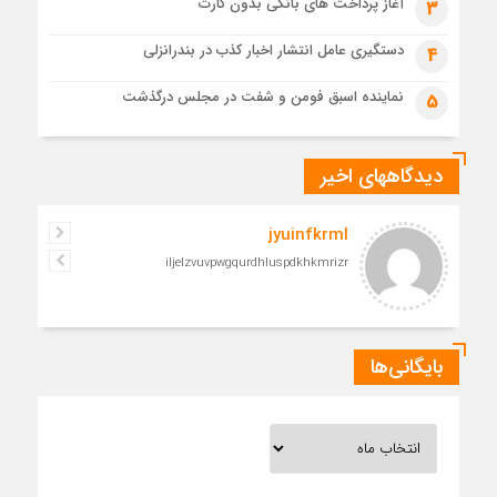
آغاز پرداخت های بانکی بدون کارت
3
مراسم تشییع پیکر رهبر شهید در قم به پایان رسید
دستگیری عامل انتشار اخبار کذب در بندرانزلی
4
نماینده اسبق فومن و شفت در مجلس درگذشت
5
دیدگاههای اخیر
jyuinfkrml
iljelzvuvpwgqurdhluspdkhkmrizr
بایگانی‌ها
بایگانی‌ها