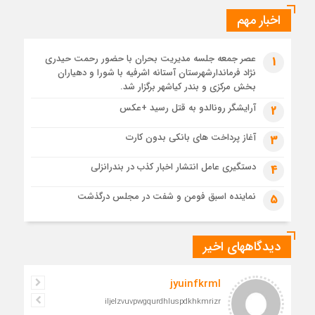
1 ماه قبل
اخبار مهم
تشییع پیکر مطهر رهبر شهید انقلاب در مسجد جمکران
1 ماه قبل
عصر جمعه جلسه مدیریت بحران با حضور رحمت حیدری
1
قم، یکپارچه در سوگ و حماسه؛ بدرقه باشکوه امام مجاهد
نژاد فرماندارشهرستان آستانه اشرفیه با شورا و دهیاران
1 ماه قبل
بخش مرکزی و بندر کیاشهر برگزار شد.
مدرسه نواب تا باغ وکیل؛ آغاز رفاقت ۷۰ ساله آیت‌الله قربانی با
آرایشگر رونالدو به قتل رسید +عکس
2
رهبرشهید
1 ماه قبل
آغاز پرداخت های بانکی بدون کارت
3
مراسم تشییع پیکر رهبر شهید در قم به پایان رسید
دستگیری عامل انتشار اخبار کذب در بندرانزلی
4
نماینده اسبق فومن و شفت در مجلس درگذشت
5
دیدگاههای اخیر
jyuinfkrml
iljelzvuvpwgqurdhluspdkhkmrizr