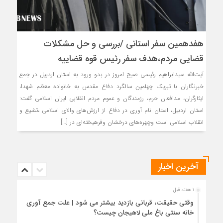
هفدهمین سفر استانی /بررسی و حل مشکلات
قضایی مردم،هدف سفر رئیس قوه قضاییه
آیت‌الله سیدابراهیم رئیسی صبح امروز در بدو ورود به استان اردبیل در جمع
خبرنگاران با تبریک چهلمین سالگرد دفاع مقدس به خانواده معظم شهدا،
ایثارگران، مدافعان حرم، رزمندگان و عموم مردم انقلابی ایران اسلامی گفت:
استان اردبیل، استان نام آوری در دفاع از ارزش‌های والای اسلامی ،تشیع و
انقلاب اسلامی است وچهره‌های درخشان وفرهیخته‌ای در […]
آخرین اخبار
1 هفته قبل
وقتی حقیقت، قربانی بازدید بیشتر می شود | علت جمع آوری
خانه سنتی باغ ملی لاهیجان چیست؟