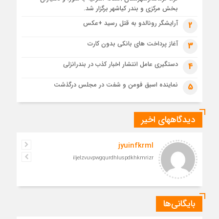
4 هفته قبل
بخش مرکزی و بندر کیاشهر برگزار شد.
مدرسه نواب تا باغ وکیل؛ آغاز رفاقت ۷۰ ساله آیت‌الله قربانی با
آرایشگر رونالدو به قتل رسید +عکس
2
رهبرشهید
4 هفته قبل
آغاز پرداخت های بانکی بدون کارت
3
مراسم تشییع پیکر رهبر شهید در قم به پایان رسید
دستگیری عامل انتشار اخبار کذب در بندرانزلی
4
نماینده اسبق فومن و شفت در مجلس درگذشت
5
دیدگاههای اخیر
jyuinfkrml
iljelzvuvpwgqurdhluspdkhkmrizr
بایگانی‌ها