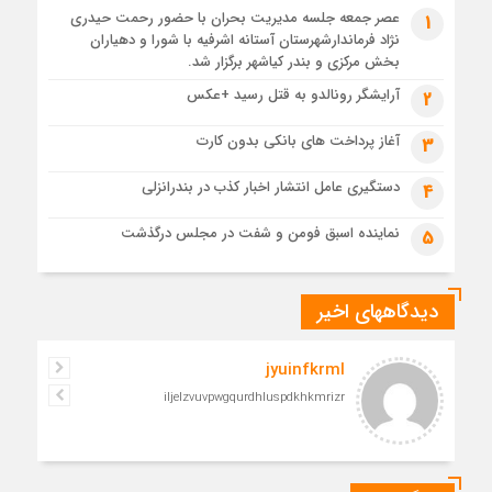
عصر جمعه جلسه مدیریت بحران با حضور رحمت حیدری
1
قم، یکپارچه در سوگ و حماسه؛ بدرقه باشکوه امام مجاهد
نژاد فرماندارشهرستان آستانه اشرفیه با شورا و دهیاران
1 ماه قبل
بخش مرکزی و بندر کیاشهر برگزار شد.
مدرسه نواب تا باغ وکیل؛ آغاز رفاقت ۷۰ ساله آیت‌الله قربانی با
آرایشگر رونالدو به قتل رسید +عکس
2
رهبرشهید
1 ماه قبل
آغاز پرداخت های بانکی بدون کارت
3
مراسم تشییع پیکر رهبر شهید در قم به پایان رسید
دستگیری عامل انتشار اخبار کذب در بندرانزلی
4
نماینده اسبق فومن و شفت در مجلس درگذشت
5
دیدگاههای اخیر
jyuinfkrml
iljelzvuvpwgqurdhluspdkhkmrizr