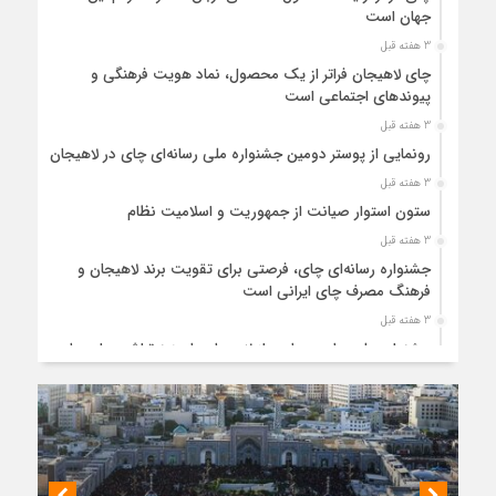
جهان است
3 هفته قبل
چای لاهیجان فراتر از یک محصول، نماد هویت فرهنگی و
پیوندهای اجتماعی است
3 هفته قبل
رونمایی از پوستر دومین جشنواره ملی رسانه‌ای چای در لاهیجان
3 هفته قبل
ستون استوار صیانت از جمهوریت و اسلامیت نظام
3 هفته قبل
جشنواره رسانه‌ای چای، فرصتی برای تقویت برند لاهیجان و
فرهنگ مصرف چای ایرانی است
3 هفته قبل
جشنواره ملی چای، حمایت از لاهیجان یا هزینه‌تراشی برای چای
ایرانی!؟
1 ماه قبل
پیکر مطهر رهبر شهید انقلاب در حرم مطهر رضوی آرام گرفت
1 ماه قبل
پس از طواف تهران، قم و عتبات… اینک سلامِ آخر در آستان امام