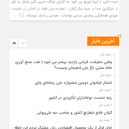
دیده ناشی از کرونا توزیع می شود. به گزارش پایگاه خبری نگین شمال به نقل
از خبرگزاری صدا و سیما مرکز گیلان ؛ نماینده ولی فقیه در استان در نشست
شورای هماهنگی رزمایش مردمی مواسات ، همدلی و کمک مومنانه ، […]
آخرین اخبار
1 هفته قبل
وقتی حقیقت، قربانی بازدید بیشتر می شود | علت جمع آوری
خانه سنتی باغ ملی لاهیجان چیست؟
1 هفته قبل
انتشار فراخوان دومین جشنواره ملی رسانه‌ای چای
2 هفته قبل
رتبه نخست نوغانداران لنگرودی در کشور
3 هفته قبل
گیلان فاتح شطرنج کشور و صاحب سه ملی‌پوش
3 هفته قبل
چای فراتر از یک محصول اقتصادی، زبان مشترک مردم این خطه با