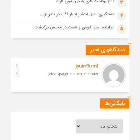
آغاز پرداخت های بانکی بدون کارت
3
مراسم تشییع پیکر رهبر شهید در قم به پایان رسید
دستگیری عامل انتشار اخبار کذب در بندرانزلی
4
نماینده اسبق فومن و شفت در مجلس درگذشت
5
دیدگاههای اخیر
jyuinfkrml
iljelzvuvpwgqurdhluspdkhkmrizr
بایگانی‌ها
بایگانی‌ها