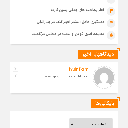
1 ماه قبل
آغاز پرداخت های بانکی بدون کارت
3
مراسم تشییع پیکر رهبر شهید در قم به پایان رسید
دستگیری عامل انتشار اخبار کذب در بندرانزلی
4
نماینده اسبق فومن و شفت در مجلس درگذشت
5
دیدگاههای اخیر
jyuinfkrml
iljelzvuvpwgqurdhluspdkhkmrizr
بایگانی‌ها
بایگانی‌ها