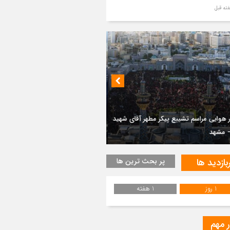
ر مطهر رهبر شهید انقلاب در حرم مطهر
ی آرام گرفت
از طواف تهران، قم و عتبات… اینک سلامِ
 در آستان امام رئوف
ویر هوایی مراسم تشییع پیکر مطهر آقای
د ایران – مشهد
 مجموعه تفریحی و گردشگری در منطقه
سم تشییع پیکر مطهر آقای شهید ایران –
ان لاریخانی دیلمان
هد
بازدید ها
پر بحث ترین ها
ویری از تراکم جمعیت حاضر در میدان
هالعشرین نجف اشرف
1 روز
1 هفته
یع پیکر رهبر شهید انقلاب در نجف اشرف
ر مهم