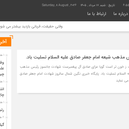
6:55
تاریخ :
شنبه, ۱۷ مرداد , ۱۴۰۵
Saturday, 8 August , 2026
درباره ما
ارتباط با ما
وقتی حقیقت، قربانی بازدید بیشتر می شود | علت 
آخری
1 هفته قبل
 مذهب شیعه امام جعفر صادق علیه السلام تسلیت باد.
وقت
 ز خون تر است گویا عزاى صادق آل پیغمبرست شهادت جانسوز رئیس مذهب
علت
ه السلام تسلیت باد. پایگاه خبری نگین شمال سالروز شهادت امام جعفر صادق
چی
 می نماید
1 هفته قبل
انت
چا
1 هفته قبل
رتب
2 هفته قبل
گیل