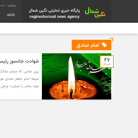
:00
خانه
امام صادق
۲۷
شهادت جانسوز رئیس
خرداد
زین ماتمى که چشم ملائک
شیعه امام جعفر صادق علی
علیه سلام را تسلیت عرض