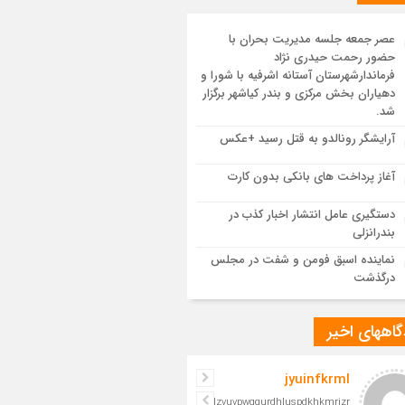
یع پیکر مطهر رهبر شهید انقلاب در مسجد
ران
عصر جمعه جلسه مدیریت بحران با
حضور رحمت حیدری نژاد
 یکپارچه در سوگ و حماسه؛ بدرقه باشکوه
فرماندارشهرستان آستانه اشرفیه با شورا و
م مجاهد
دهیاران بخش مرکزی و بندر کیاشهر برگزار
شد.
مدرسه نواب تا باغ وکیل؛ آغاز رفاقت ۷۰ ساله
آرایشگر رونالدو به قتل رسید +عکس
‌الله قربانی با رهبرشهید
آغاز پرداخت های بانکی بدون کارت
سم تشییع پیکر رهبر شهید در قم به پایان
دستگیری عامل انتشار اخبار کذب در
د
بندرانزلی
نماینده اسبق فومن و شفت در مجلس
درگذشت
اههای اخیر
jyuinfkrml
iljelzvuvpwgqurdhluspdkhkmrizr