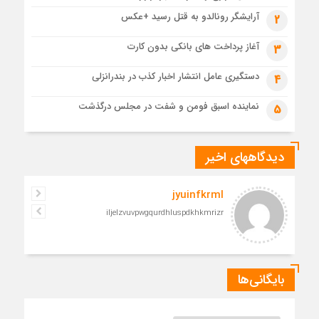
مدرسه نواب تا باغ وکیل؛ آغاز رفاقت ۷۰ ساله آیت‌الله قربانی با
آرایشگر رونالدو به قتل رسید +عکس
2
رهبرشهید
4 هفته قبل
آغاز پرداخت های بانکی بدون کارت
3
مراسم تشییع پیکر رهبر شهید در قم به پایان رسید
دستگیری عامل انتشار اخبار کذب در بندرانزلی
4
نماینده اسبق فومن و شفت در مجلس درگذشت
5
دیدگاههای اخیر
jyuinfkrml
iljelzvuvpwgqurdhluspdkhkmrizr
بایگانی‌ها
بایگانی‌ها