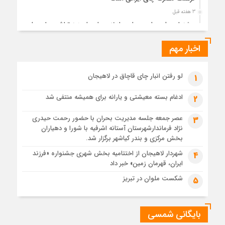
3 هفته قبل
جشنواره ملی چای، حمایت از لاهیجان یا هزینه‌تراشی برای چای
ایرانی!؟
اخبار مهم
4 هفته قبل
پیکر مطهر رهبر شهید انقلاب در حرم مطهر رضوی آرام گرفت
4 هفته قبل
لو رفتن انبار چای قاچاق در لاهیجان
1
پس از طواف تهران، قم و عتبات… اینک سلامِ آخر در آستان امام
رئوف
ادغام بسته معیشتی و یارانه برای همیشه منتفی شد
2
4 هفته قبل
عصر جمعه جلسه مدیریت بحران با حضور رحمت حیدری
3
تصاویر هوایی مراسم تشییع پیکر مطهر آقای شهید ایران – مشهد
نژاد فرماندارشهرستان آستانه اشرفیه با شورا و دهیاران
4 هفته قبل
بخش مرکزی و بندر کیاشهر برگزار شد.
مراسم تشییع پیکر مطهر آقای شهید ایران – مشهد
شهردار لاهیجان از اختتامیه بخش شهری جشنواره «فرزند
4
ایران، قهرمان زمین» خبر داد
1 ماه قبل
تصاویری از تراکم جمعیت حاضر در میدان ثورهالعشرین نجف
شکست ملوان در تبریز
5
اشرف
بایگانی شمسی