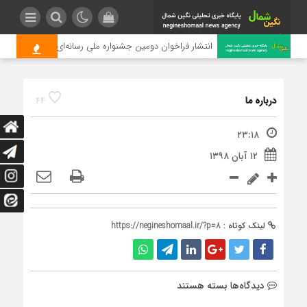
انتشار فراخوان دومین جشنواره ملی رسانه‌ای چای
درباره ما
44
۲۳:۱۸
۱۲ آبان ۱۳۹۸
لینک کوتاه :
https://negineshomaal.ir/?p=8
برای
دیدگاه‌ها
بسته هستند
درباره