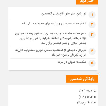
اخبار مهم
4 هفته قبل
پیکر مطهر رهبر شهید انقلاب در حرم مطهر رضوی آرام گرفت
4 هفته قبل
لو رفتن انبار چای قاچاق در لاهیجان
1
پس از طواف تهران، قم و عتبات… اینک سلامِ آخر در آستان امام
رئوف
ادغام بسته معیشتی و یارانه برای همیشه منتفی شد
2
4 هفته قبل
عصر جمعه جلسه مدیریت بحران با حضور رحمت حیدری
3
تصاویر هوایی مراسم تشییع پیکر مطهر آقای شهید ایران – مشهد
نژاد فرماندارشهرستان آستانه اشرفیه با شورا و دهیاران
4 هفته قبل
بخش مرکزی و بندر کیاشهر برگزار شد.
مراسم تشییع پیکر مطهر آقای شهید ایران – مشهد
شهردار لاهیجان از اختتامیه بخش شهری جشنواره «فرزند
4
ایران، قهرمان زمین» خبر داد
4 هفته قبل
تصاویری از تراکم جمعیت حاضر در میدان ثورهالعشرین نجف
شکست ملوان در تبریز
5
اشرف
بایگانی شمسی
(۶۴)
۱۴۰۵
(۲۱۸)
۱۴۰۴
(۲۸۸)
۱۴۰۳