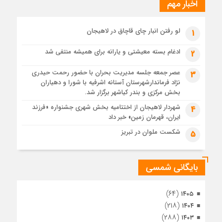
اخبار مهم
4 هفته قبل
پیکر مطهر رهبر شهید انقلاب در حرم مطهر رضوی آرام گرفت
4 هفته قبل
لو رفتن انبار چای قاچاق در لاهیجان
1
پس از طواف تهران، قم و عتبات… اینک سلامِ آخر در آستان امام
رئوف
ادغام بسته معیشتی و یارانه برای همیشه منتفی شد
2
4 هفته قبل
عصر جمعه جلسه مدیریت بحران با حضور رحمت حیدری
3
تصاویر هوایی مراسم تشییع پیکر مطهر آقای شهید ایران – مشهد
نژاد فرماندارشهرستان آستانه اشرفیه با شورا و دهیاران
4 هفته قبل
بخش مرکزی و بندر کیاشهر برگزار شد.
مراسم تشییع پیکر مطهر آقای شهید ایران – مشهد
شهردار لاهیجان از اختتامیه بخش شهری جشنواره «فرزند
4
ایران، قهرمان زمین» خبر داد
1 ماه قبل
تصاویری از تراکم جمعیت حاضر در میدان ثورهالعشرین نجف
شکست ملوان در تبریز
5
اشرف
بایگانی شمسی
(۶۴)
۱۴۰۵
(۲۱۸)
۱۴۰۴
(۲۸۸)
۱۴۰۳